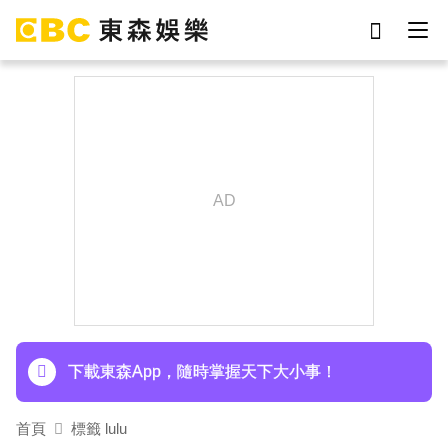
劉真
影片
于朦朧
ian
網紅
7-eleven
女優
謝侑芯
下載東森App，隨時掌握天下大小事！
首頁
標籤 lulu