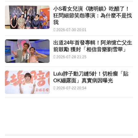
小S看女兒演《聰明鎮》吃醋了！
狂問細節笑怨導演：為什麼不是找
我
2026-07-30 20:01
出道24年首發專輯！阿弟憶亡父生
前鼓勵 獲封「相信音樂劉雪華」
2026-07-28 21:25
Lulu脖子動刀縫5針！切粉瘤「貼
OK繃露面」真實病因曝光
2026-07-22 20:54