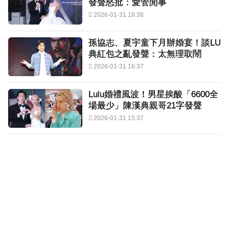
發聲怒批：愛管閒事
2026-01-31 16:38
孫協志、夏宇童下月辦婚宴！談LU
典紅包之亂發聲：太無理取鬧
2026-01-31 16:37
Lulu婚禮風波！男星挨酸「6600全
場最少」陳漢典親哥21字發聲
2026-01-31 15:37