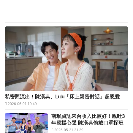
私密照流出！陳漢典、Lulu「床上親密對話」超恩愛
2026-06-01 19:49
南珉貞認來台收入比較好！親吐3
年應援心聲 陳漢典偷戴口罩探班
2026-05-21 21:39