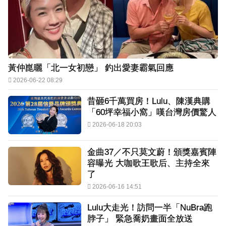
黃仲崑曬「北一女初戀」 釣出愛妻霸氣回應
2026-06-22 08:29
昔砸6千萬買房！Lulu、陳漢典購
「60坪幸福小窩」嘆台灣房價驚人
2026-06-18 20:03
金曲37／不只莫文蔚！頒獎嘉賓陣
容曝光 大咖歌王歌后、主持全來
了
2026-06-16 14:51
Lulu大走光！訪問一半「NuBra跑
脖子」 緊急喬奶畫面全放送