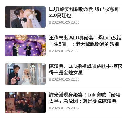
LU典婚宴甜親吻放閃 曝已收憲哥
200萬紅包
2026-01-25 23:31
王偉忠出席LU典婚宴！爆Lulu放話
「生5個」：老天爺親吻過的婚姻
2026-01-25 21:33
陳漢典、Lulu婚禮成唱跳歌手 捧花
得主是金鐘女星
2026-01-25 21:06
許光漢現身婚宴！Lulu突喊「婚結
太早」急放閃：還是要嫁陳漢典
2026-01-25 20:37