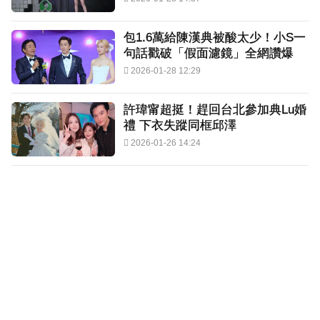
包1.6萬給陳漢典被酸太少！小S一
句話戳破「假面濾鏡」全網讚爆
2026-01-28 12:29
許瑋甯超挺！趕回台北參加典Lu婚
禮 下衣失蹤同框邱澤
2026-01-26 14:24