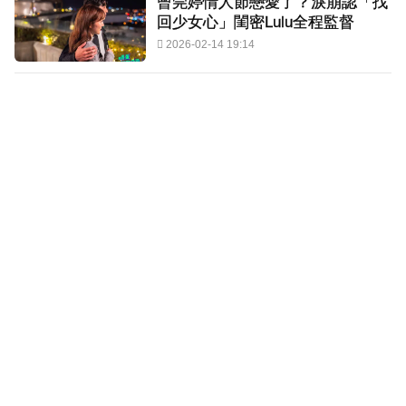
曾莞婷情人節戀愛了？淚崩認「找
回少女心」閨密Lulu全程監督
2026-02-14 19:14