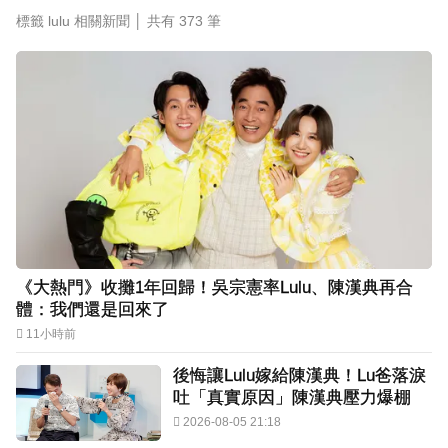
標籤 lulu 相關新聞 │ 共有
373
筆
《大熱門》收攤1年回歸！吳宗憲率Lulu、陳漢典再合
體：我們還是回來了
11小時前
後悔讓Lulu嫁給陳漢典！Lu爸落淚
吐「真實原因」陳漢典壓力爆棚
2026-08-05 21:18