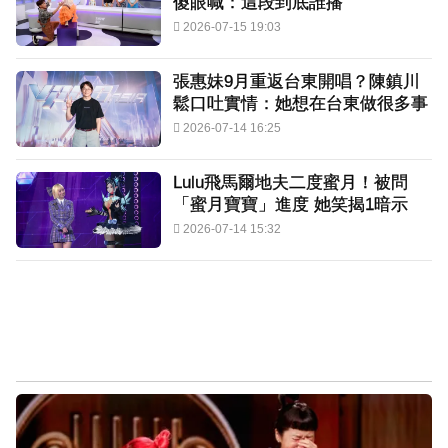
傻眼喊：這段到底誰播
2026-07-15 19:03
張惠妹9月重返台東開唱？陳鎮川
鬆口吐實情：她想在台東做很多事
2026-07-14 16:25
Lulu飛馬爾地夫二度蜜月！被問
「蜜月寶寶」進度 她笑揭1暗示
2026-07-14 15:32