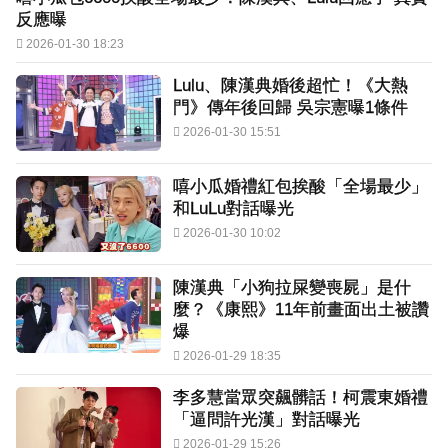
反應曝
2026-01-30 18:23
Lulu、陳漢典婚後超忙！《大熱
門》傳年後回歸 吳宗憲曝1條件
2026-01-30 15:51
嘻小瓜婚禮紅包挨酸「全場最少」
和LuLu對話曝光
2026-01-30 10:02
陳漢典「小狗拉屎變喪屍」是什
麼？《康熙》11年前畫面出土被讚
爆
2026-01-29 18:35
李多慧當眾突飆髒話！柯震東婚禮
「逼問許光漢」對話曝光
2026-01-29 15:26