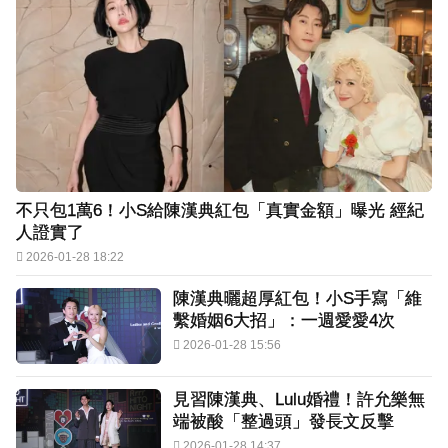
不只包1萬6！小S給陳漢典紅包「真實金額」曝光 經紀
人證實了
2026-01-28 18:22
陳漢典曬超厚紅包！小S手寫「維
繫婚姻6大招」：一週愛愛4次
2026-01-28 15:56
見習陳漢典、Lulu婚禮！許允樂無
端被酸「整過頭」發長文反擊
2026-01-28 14:37