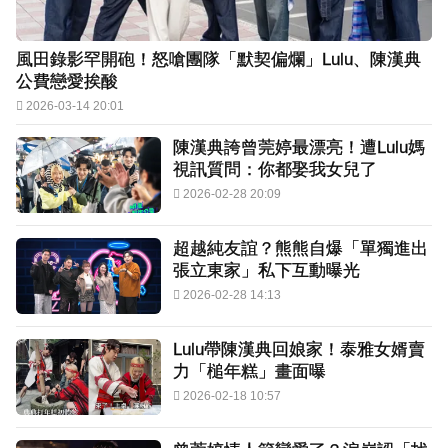
風田錄影罕開砲！怒嗆團隊「默契偏爛」Lulu、陳漢典
公費戀愛挨酸
2026-03-14 20:01
陳漢典誇曾莞婷最漂亮！遭Lulu媽
視訊質問：你都娶我女兒了
2026-02-28 20:09
超越純友誼？熊熊自爆「單獨進出
張立東家」私下互動曝光
2026-02-28 14:13
Lulu帶陳漢典回娘家！泰雅女婿賣
力「槌年糕」畫面曝
2026-02-18 10:57