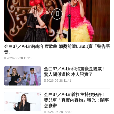
金曲37／A-Lin嗨奪年度歌曲 頒獎前遭Lulu出賣「警告語
音」
2026-06-28 15:23
金曲37／A-Lin和張震嶽是親戚！
驚人關係遭挖 本人證實了
2026-06-28 11:41
金曲37／A-Lin首扛主持獲好評！
嬰兒車「真實內容物」曝光：鬧事
怎麼辦
2026-06-28 09:00