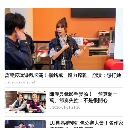
曾莞婷玩遊戲卡關！楊銘威「體力榨乾」崩潰：想打她
2026-02-07 20:24
陳漢典錄影罕變臉！「預算剩一
萬」節奏失控：不是很開心
2026-01-31 21:26
LU典婚禮變紅包公審大會！名作家