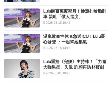
Lulu砸百萬度蜜月！慘遭扎輪胎刮
車 親吐「做人進度」
2026-05-15 16:42
温嵐敗血性休克急送ICU！Lulu憂
心發聲 ：一起幫她集氣
2026-05-15 14:43
Lulu重拾《完娛》主持棒！「力邀
大咖男星」失敗 許願再訪朴寶劍
2026-05-01 18:20