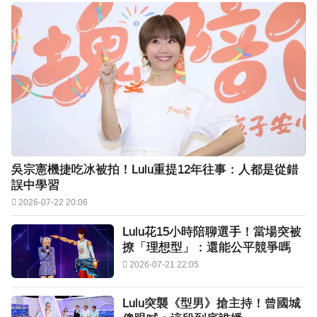
吳宗憲機捷吃冰被拍！Lulu重提12年往事：人都是從錯
誤中學習
2026-07-22 20:06
Lulu花15小時陪聊選手！當場突被
撩「理想型」：還能公平競爭嗎
2026-07-21 22:05
Lulu突襲《型男》搶主持！曾國城