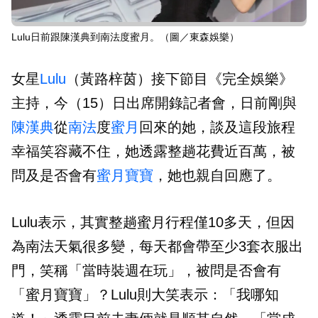
Lulu日前跟陳漢典到南法度蜜月。（圖／東森娛樂）
女星
Lulu
（黃路梓茵）接下節目《完全娛樂》
主持，今（15）日出席開錄記者會，日前剛與
陳漢典
從
南法
度
蜜月
回來的她，談及這段旅程
幸福笑容藏不住，她透露整趟花費近百萬，被
問及是否會有
蜜月寶寶
，她也親自回應了。
Lulu表示，其實整趟蜜月行程僅10多天，但因
為南法天氣很多變，每天都會帶至少3套衣服出
門，笑稱「當時裝週在玩」，被問是否會有
「蜜月寶寶」？Lulu則大笑表示：「我哪知