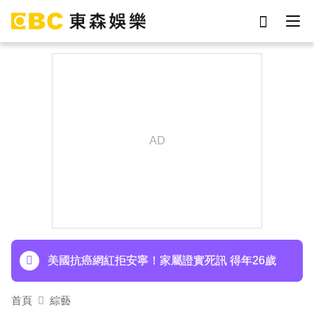
劉真
影片
7-eleven
女優
網紅
ian
于朦朧
謝侑芯
下載東森App，隨時掌握天下大小事！
涉製毒、跨國販毒！埃及女星被判死刑
美國抗癌網紅拒安寧！家屬證實死訊 得年26歲
寬魚營收衰退 「點名王心凌、楊丞琳」網笑翻：
首頁
綜藝
太誠實