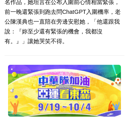
名作品，她坦言在公布入圍前心情相當緊張，
前一晚還緊張到跑去問ChatGPT入圍機率，老
公陳漢典也一直陪在旁邊安慰她，「他還跟我
說：『妳至少還有緊張的機會，我都沒
有。』」讓她哭笑不得。