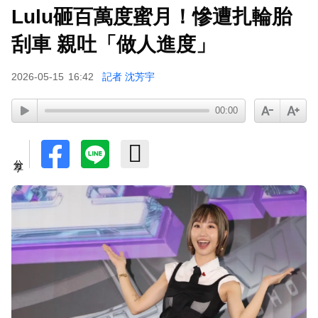
Lulu砸百萬度蜜月！慘遭扎輪胎
家長曝「小S私下為人」徹底改觀 網友洗版認證
刮車 親吐「做人進度」
下載東森App，隨時掌握天下大小事！
2026-05-15
16:42
記者 沈芳宇
00:00
涉製毒、跨國販毒！埃及女星被判死刑
分享