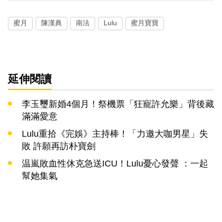
蜜月
陳漢典
南法
Lulu
蜜月寶寶
延伸閱讀
李玉璽新婚4個月！祭機票「狂寵許允樂」背後藏
滿滿愛意
Lulu重拾《完娛》主持棒！「力邀大咖男星」失
敗 許願再訪朴寶劍
温嵐敗血性休克急送ICU！Lulu憂心發聲 ：一起
幫她集氣