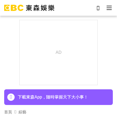
劉真
影片
7-eleven
網紅
于朦朧
ian
女優
謝侑芯
下載東森App，隨時掌握天下大小事！
首頁
綜藝