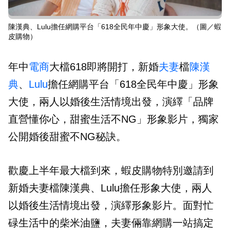
陳漢典、Lulu擔任網購平台「618全民年中慶」形象大使。（圖／蝦
皮購物）
年中
電商
大檔618即將開打，新婚
夫妻
檔
陳漢
典
、
Lulu
擔任網購平台「618全民年中慶」形象
大使，兩人以婚後生活情境出發，演繹「品牌
直營懂你心，甜蜜生活不NG」形象影片，獨家
公開婚後甜蜜不NG秘訣。
歡慶上半年最大檔到來，蝦皮購物特別邀請到
新婚夫妻檔陳漢典、Lulu擔任形象大使，兩人
以婚後生活情境出發，演繹形象影片。面對忙
碌生活中的柴米油鹽，夫妻倆靠網購一站搞定