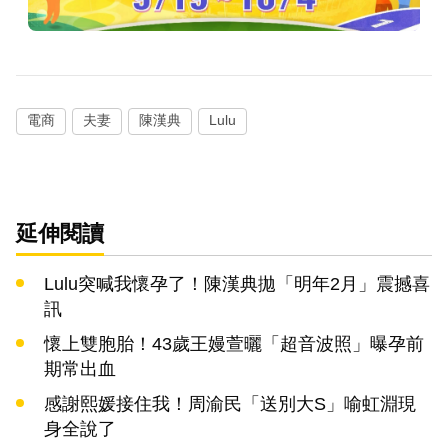
電商
夫妻
陳漢典
Lulu
延伸閱讀
Lulu突喊我懷孕了！陳漢典拋「明年2月」震撼喜
訊
懷上雙胞胎！43歲王嫚萱曬「超音波照」曝孕前
期常出血
感謝熙媛接住我！周渝民「送別大S」喻虹淵現
身全說了