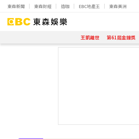
東森新聞
東森財經
造咖
EBC地產王
東森美洲
王凱離世
第61屆金鐘獎