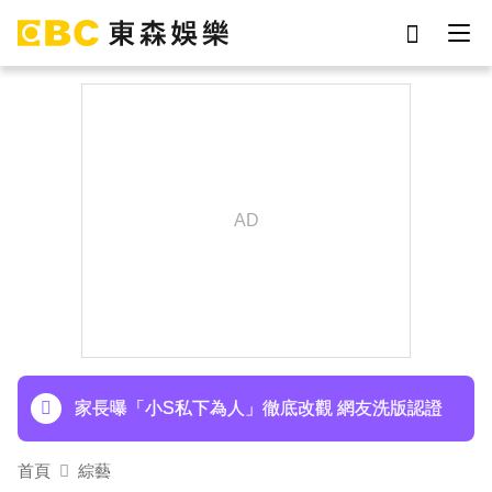
劉真
影片
7-eleven
女優
網紅
ian
于朦朧
謝侑芯
下載東森App，隨時掌握天下大小事！
寬魚營收衰退 「點名王心凌、楊丞琳」網笑翻：
太誠實
家長曝「小S私下為人」徹底改觀 網友洗版認證
首頁
綜藝
下載東森App，隨時掌握天下大小事！