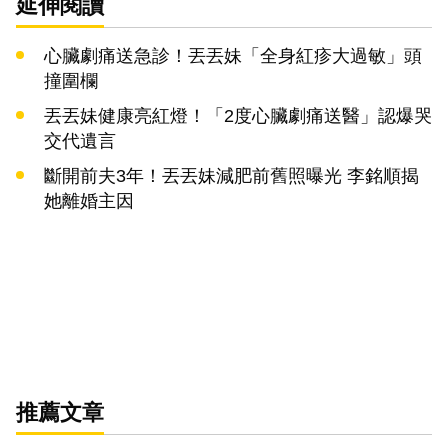
延伸閱讀
心臟劇痛送急診！丟丟妹「全身紅疹大過敏」頭
撞圍欄
丟丟妹健康亮紅燈！「2度心臟劇痛送醫」認爆哭
交代遺言
斷開前夫3年！丟丟妹減肥前舊照曝光 李銘順揭
她離婚主因
推薦文章