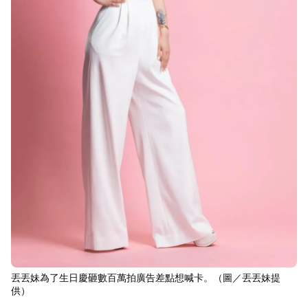
丟丟妹為了生日慶砸數百萬拍廣告差點想喊卡。（圖／丟丟妹提
供）