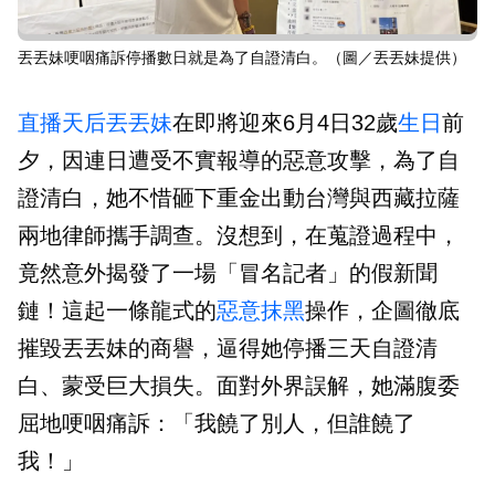
丟丟妹哽咽痛訴停播數日就是為了自證清白。（圖／丟丟妹提供）
直播天后
丟丟妹
在即將迎來6月4日32歲
生日
前
夕，因連日遭受不實報導的惡意攻擊，為了自
證清白，她不惜砸下重金出動台灣與西藏拉薩
兩地律師攜手調查。沒想到，在蒐證過程中，
竟然意外揭發了一場「冒名記者」的假新聞
鏈！這起一條龍式的
惡意抹黑
操作，企圖徹底
摧毀丟丟妹的商譽，逼得她停播三天自證清
白、蒙受巨大損失。面對外界誤解，她滿腹委
屈地哽咽痛訴：「我饒了別人，但誰饒了
我！」