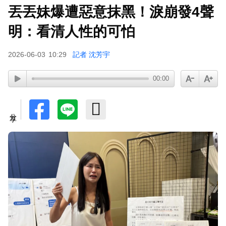
丟丟妹爆遭惡意抹黑！淚崩發4聲
寬魚營收衰退 「點名王心凌、楊丞琳」網笑翻：
太誠實
明：看清人性的可怕
2026-06-03
10:29
記者 沈芳宇
00:00
分享