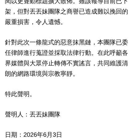
閱以更聳動標題擴大散佈。雖該報導目前已下
架，但對丟丟妹團隊之商譽已造成難以挽回的
嚴重損害，令人遺憾。
針對此次一條龍式的惡意抹黑鏈，本團隊已委
任律師進行蒐證並採取法律行動。在此呼籲各
界媒體與大眾停止轉傳不實謠言，共同維護清
朗的網路環境與宗教寧靜。
特此聲明。
聲明人：丟丟妹團隊
日期：2026年6月3日