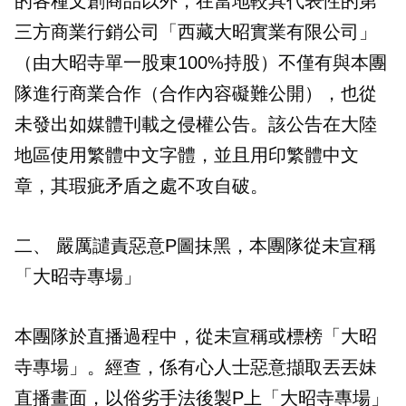
的各種文創商品以外，在當地較具代表性的第
三方商業行銷公司「西藏大昭實業有限公司」
（由大昭寺單一股東100%持股）不僅有與本團
隊進行商業合作（合作內容礙難公開），也從
未發出如媒體刊載之侵權公告。該公告在大陸
地區使用繁體中文字體，並且用印繁體中文
章，其瑕疵矛盾之處不攻自破。
二、 嚴厲譴責惡意P圖抹黑，本團隊從未宣稱
「大昭寺專場」
本團隊於直播過程中，從未宣稱或標榜「大昭
寺專場」。經查，係有心人士惡意擷取丟丟妹
直播畫面，以俗劣手法後製P上「大昭寺專場」