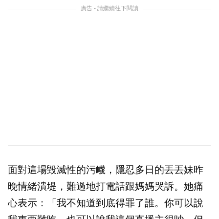
廣告 - 請繼續往下閱讀
面對這場毀滅性的污衊，隱忍多日的丟丟妹昨
晚情緒潰堤，難過地打電話跟媽媽哭訴。她痛
心表示：「我不知道到底得罪了誰。你可以說