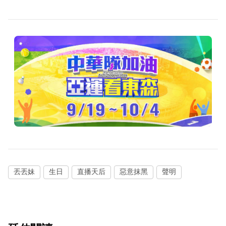
丟丟妹
生日
直播天后
惡意抹黑
聲明