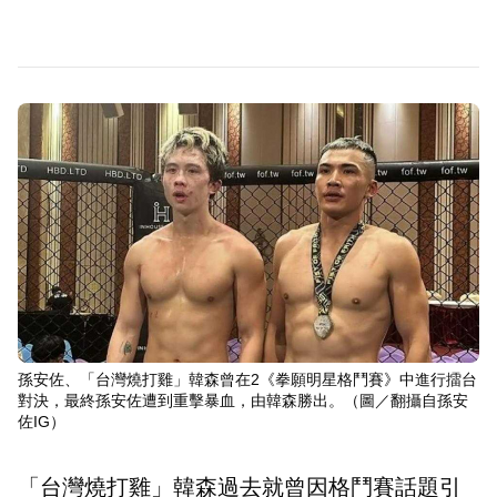
孫安佐、「台灣燒打雞」韓森曾在2《拳願明星格鬥賽》中進行擂台
對決，最終孫安佐遭到重擊暴血，由韓森勝出。（圖／翻攝自孫安
佐IG）
「台灣燒打雞」韓森過去就曾因格鬥賽話題引