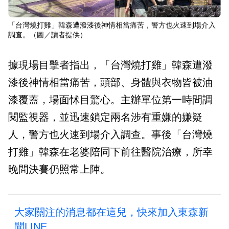
「台灣燒打雞」韓森遭潑漆後神情相當痛苦，警方也火速到場介入
調查。（圖／讀者提供）
據現場目擊者指出，「台灣燒打雞」韓森遭潑
漆後神情相當痛苦，頭部、身體與衣物皆被油
漆覆蓋，場面怵目驚心。主辦單位第一時間調
閱監視器，並迅速鎖定兩名涉有重嫌的嫌疑
人，警方也火速到場介入調查。事後「台灣燒
打雞」韓森在老婆陪同下前往醫院治療，所幸
晚間決賽仍照常上陣。
大家關注的消息都在這兒，快來加入東森新
聞LINE