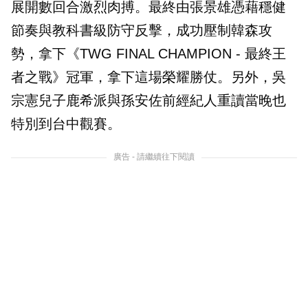
展開數回合激烈肉搏。最終由張景雄憑藉穩健
節奏與教科書級防守反擊，成功壓制韓森攻
勢，拿下《TWG FINAL CHAMPION - 最終王
者之戰》冠軍，拿下這場榮耀勝仗。另外，吳
宗憲兒子鹿希派與孫安佐前經紀人重讀當晚也
特別到台中觀賽。
廣告 - 請繼續往下閱讀