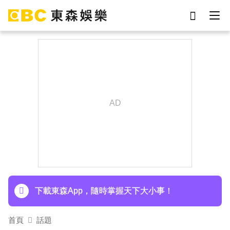
劉真
影片
7-eleven
網紅
女優
ian
于朦朧
謝侑芯
下載東森App，隨時掌握天下大小事！
首頁
話題