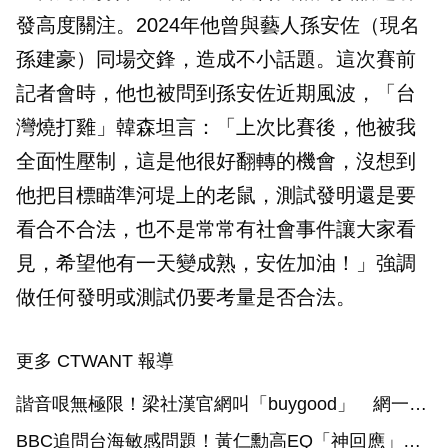
發高度關注。2024年他曾與藝人孫安佐（現名
孫建豪）同場交鋒，造成不小話題。這次賽前
記者會時，他也被問到孫安佐近期風波，「台
灣燒打雞」韓森坦言：「上次比賽後，他被我
全面性壓制，這是他很好翻轉的機會，沒想到
他把目標瞄準河堤上的老鼠，測試發明還是要
看合不合法，也不是常常有社會事件讓大家看
見，希望他有一天變成熟，安佐加油！」強調
做任何發明或測試仍要考量是否合法。
更多 CTWANT 報導
諧音哏無極限！梁社漢官網叫「buygood」 網一念
秒懂：台灣人贏了
BBC追問台海敏感問題！黃仁勳高EQ「神回應」網