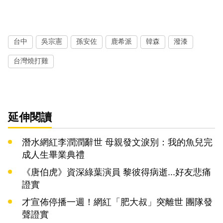
台中
吳宗憲
孫安佐
鹿希派
韓森
潑漆
台灣燒打雞
延伸閱讀
潛水網紅李潤潤辭世 母親發文淚別：我的魚兒完
成人生畢業典禮
《唐伯虎》資深綠葉演員 黎彼得病逝...好友悲痛
證實
才宣佈停播一週！網紅「肥大叔」突離世 團隊發
聲證實