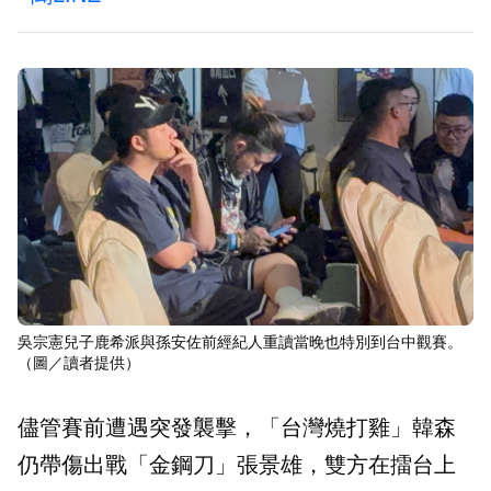
吳宗憲兒子鹿希派與孫安佐前經紀人重讀當晚也特別到台中觀賽。
（圖／讀者提供）
儘管賽前遭遇突發襲擊，「台灣燒打雞」韓森
仍帶傷出戰「金鋼刀」張景雄，雙方在擂台上