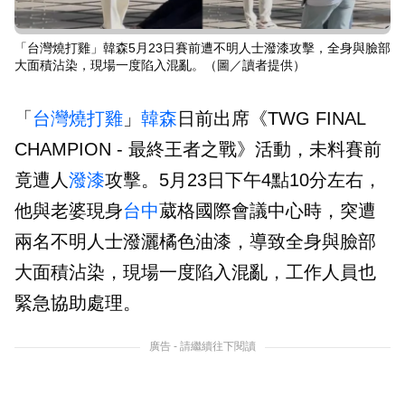
「台灣燒打雞」韓森5月23日賽前遭不明人士潑漆攻擊，全身與臉部
大面積沾染，現場一度陷入混亂。（圖／讀者提供）
「
台灣燒打雞
」
韓森
日前出席《TWG FINAL
CHAMPION - 最終王者之戰》活動，未料賽前
竟遭人
潑漆
攻擊。5月23日下午4點10分左右，
他與老婆現身
台中
葳格國際會議中心時，突遭
兩名不明人士潑灑橘色油漆，導致全身與臉部
大面積沾染，現場一度陷入混亂，工作人員也
緊急協助處理。
廣告 - 請繼續往下閱讀