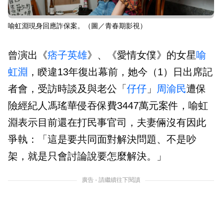
喻虹淵現身回應詐保案。（圖／青春期影視）
曾演出《
痞子英雄
》、《愛情女僕》的女星
喻
虹淵
，睽違13年復出幕前，她今（1）日出席記
者會，受訪時談及與老公「
仔仔
」
周渝民
遭保
險經紀人馮瑤華侵吞保費3447萬元案件，喻虹
淵表示目前還在打民事官司，夫妻倆沒有因此
爭執：「這是要共同面對解決問題、不是吵
架，就是只會討論說要怎麼解決。」
廣告 - 請繼續往下閱讀