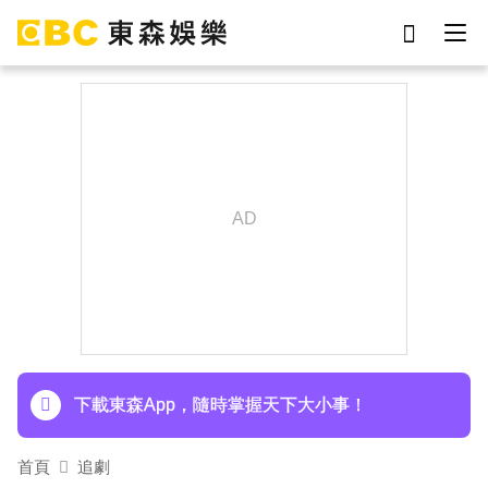
劉真
影片
于朦朧
ian
網紅
7-eleven
女優
謝侑芯
下載東森App，隨時掌握天下大小事！
首頁
追劇