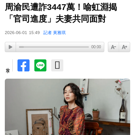
周渝民遭詐3447萬！喻虹淵揭
「官司進度」夫妻共同面對
2026-06-01
15:49
記者 黃雅琪
00:00
分享