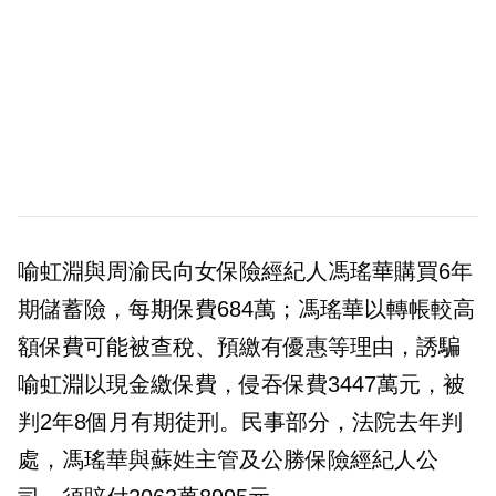
喻虹淵與周渝民向女保險經紀人馮瑤華購買6年
期儲蓄險，每期保費684萬；馮瑤華以轉帳較高
額保費可能被查稅、預繳有優惠等理由，誘騙
喻虹淵以現金繳保費，侵吞保費3447萬元，被
判2年8個月有期徒刑。民事部分，法院去年判
處，馮瑤華與蘇姓主管及公勝保險經紀人公