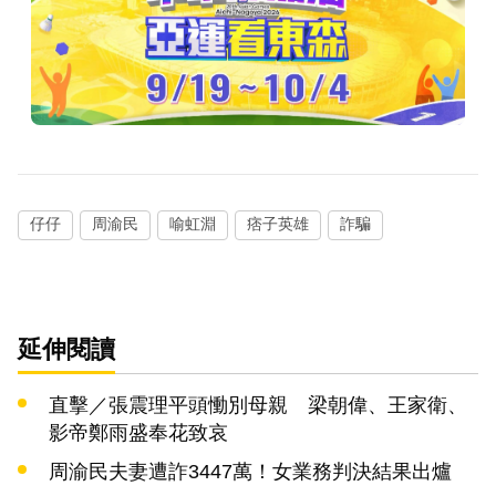
仔仔
周渝民
喻虹淵
痞子英雄
詐騙
延伸閱讀
直擊／張震理平頭慟別母親 梁朝偉、王家衛、
影帝鄭雨盛奉花致哀
周渝民夫妻遭詐3447萬！女業務判決結果出爐