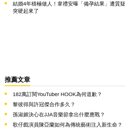
結婚4年積極做人！韋禮安曝「備孕結果」遭質疑
突硬起來了
推薦文章
182萬訂閱YouTuber HOOK為何道歉？
黎彼得與許冠傑合作多久？
孫淑媚決心在JJA音樂節拿出什麼應戰？
歌仔戲演員陳亞蘭如何為傳統藝術注入新生命？