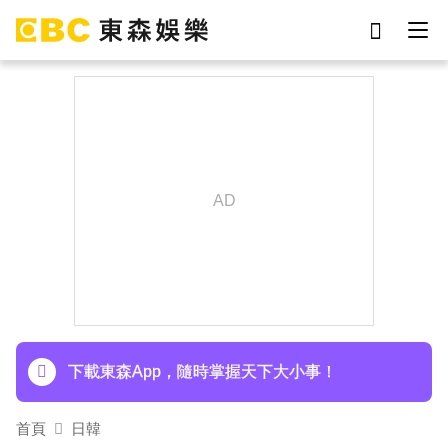
劉真
影片
7-eleven
女優
網紅
ian
于朦朧
謝侑芯
下載東森App，隨時掌握天下大小事！
首頁
日韓