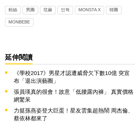
粉絲
男團
玟赫
민혁
MONSTA X
韓團
MONBEBE
延伸閱讀
《學校2017》男星才認遭威脅欠下數10億 突宣
布「退出演藝圈」
張員瑛真的很會！故意「低腰露內褲」 真實價格
網驚呆
力挺孫燕姿登大巨蛋！星友雲集超熱鬧 周杰倫、
蔡依林都來了