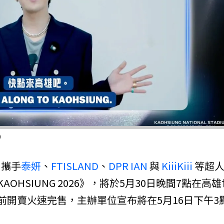
）
，攜手
泰妍
、
FTISLAND
、
DPR IAN
與
KiiiKiii
等超人
 KAOHSIUNG 2026》，將於5月30日晚間7點在高
前開賣火速完售，主辦單位宣布將在5月16日下午3