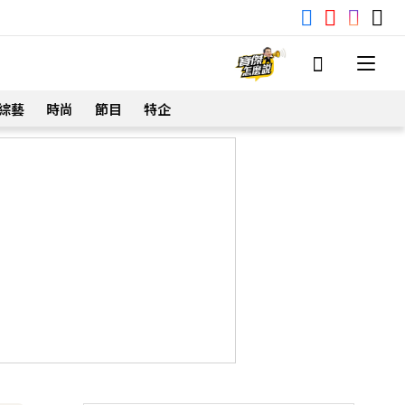
綜藝
時尚
節目
特企