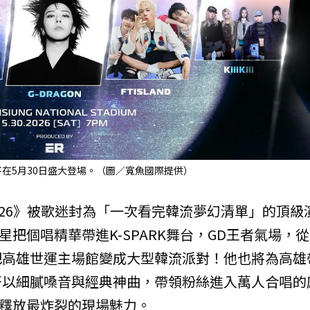
026》將在5月30日盛大登場。（圖／寬魚國際提供）
UNG 2026》被歌迷封為「一次看完韓流夢幻清單」的頂級
星把個唱精華帶進K-SPARK舞台，GD王者氣場，
把高雄世運主場館變成大型韓流派對！他也將為高雄
妍以細膩嗓音與經典神曲，帶領粉絲進入萬人合唱的
滾，釋放最炸裂的現場魅力。