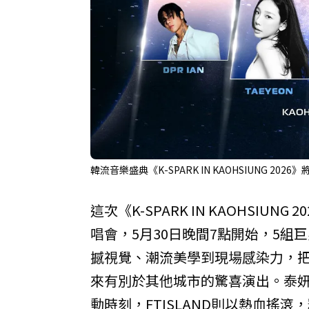
韓流音樂盛典《K-SPARK IN KAOHSIUNG 2
這次《K-SPARK IN KAOHSI
唱會，5月30日晚間7點開始，5組巨
撼視覺、潮流美學到現場感染力，
來有別於其他城市的驚喜演出。泰
動時刻，FTISLAND則以熱血搖