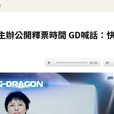
！
！主辦公開釋票時間 GD喊話：
00:00