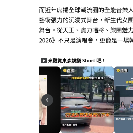
而近年席捲全球潮流圈的全能音樂人D
藝術張力的沉浸式舞台，新生代女團K
舞台。從天王、實力唱將、樂團魅力到潮流
2026》不只是演唱會，更像是一場
smart_display
來觀賞東森娛樂 Short 吧！
play_arrow
play_arrow
navigate_before