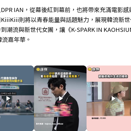
PR IAN，從幕後紅到幕前，也將帶來充滿電影感
iiiKiii則將以青春能量與話題魅力，展現韓流新世
與新世代女團，讓《K-SPARK IN KAOHSIU
韓流嘉年華。
play_arrow
play_arrow
play_arrow