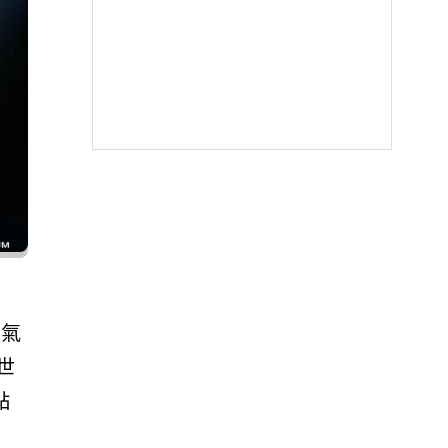
氣
雄世
點