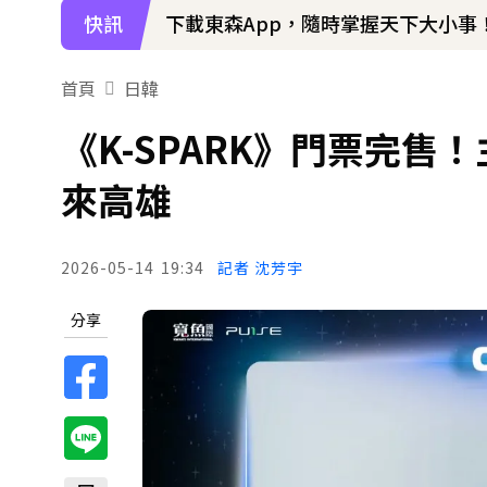
快訊
下載東森App，隨時掌握天下大小事
首頁
日韓
《K-SPARK》門票完售
來高雄
2026-05-14
19:34
記者 沈芳宇
分享