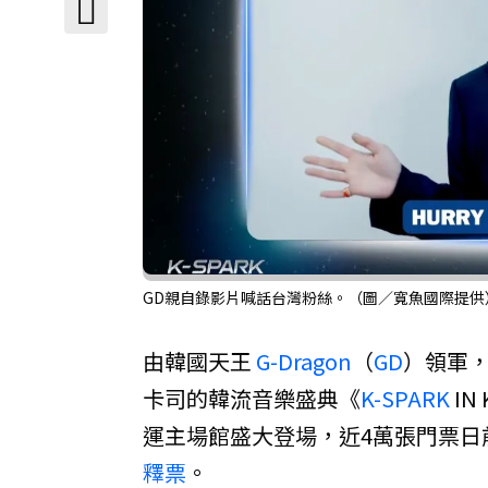
GD親自錄影片喊話台灣粉絲。（圖／寬魚國際提供
由韓國天王
G-Dragon
（
GD
）領軍
卡司的韓流音樂盛典《
K-SPARK
IN
運主場館盛大登場，近4萬張門票日
釋票
。