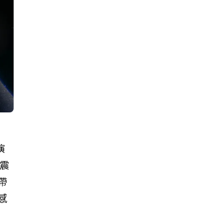
演
從震
帶
感