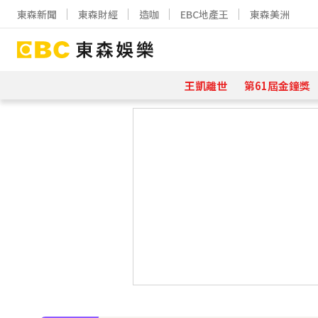
東森新聞
東森財經
造咖
EBC地產王
東森美洲
王凱離世
第61屆金鐘獎