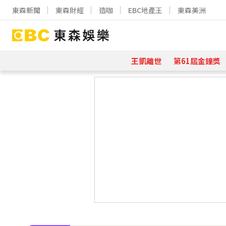
東森新聞
東森財經
造咖
EBC地產王
東森美洲
王凱離世
第61屆金鐘獎