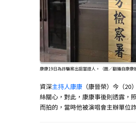
康康19日為詐騙案出庭當證人。（圖／翻攝自康康
資深
主持人
康康
（康晉榮）今（20
絲關心，對此，康康事後則透露，照
而拍的，當時他被演唱會主辦單位詐