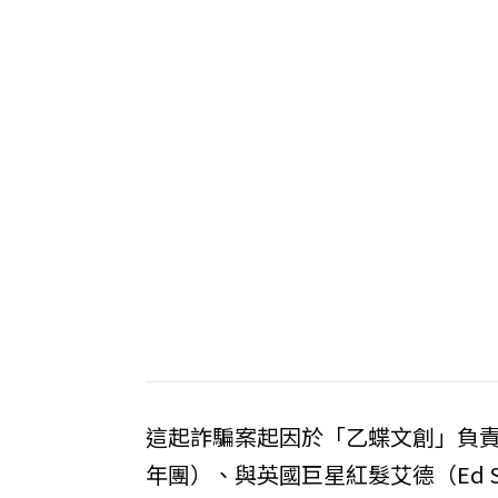
這起詐騙案起因於「乙蝶文創」負責
年團）、與英國巨星紅髮艾德（Ed S