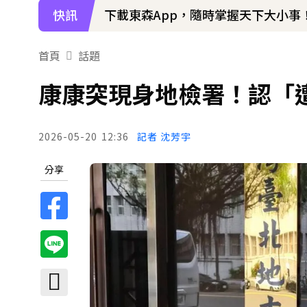
快訊
下載東森App，隨時掌握天下大小事
首頁
話題
康康突現身地檢署！認「遭
2026-05-20
12:36
記者 沈芳宇
分享