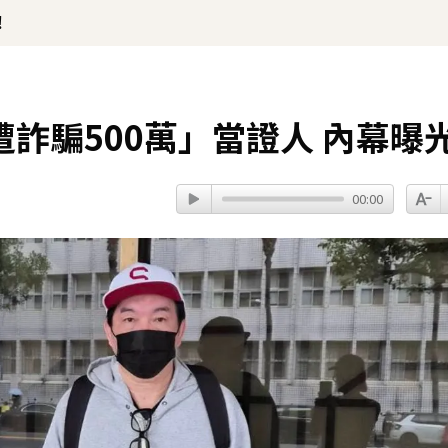
！
詐騙500萬」當證人 內幕曝
00:00