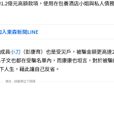
1.2億元高額款項，使用在包養酒店小姐與私人債
。
入東森新聞LINE
6成員
小刀
（彭康育）也是受災戶，被騙金額更高達
吳子文也都在受騙名單內，而康康也坦言，對於被騙
一下人生，藉此讓自己反省。
廣告 - 請繼續往下閱讀