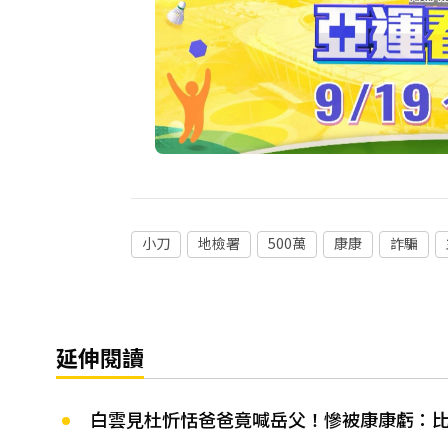
小刀
地檢署
500萬
康康
詐騙
延伸閱讀
白雲見杜忻恬爸爸竟喊岳父！慘被康康虧：