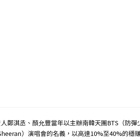
人鄭淇丞、顏允豐當年以主辦南韓天團BTS（防彈
heeran）演唱會的名義，以高達10%至40%的穩