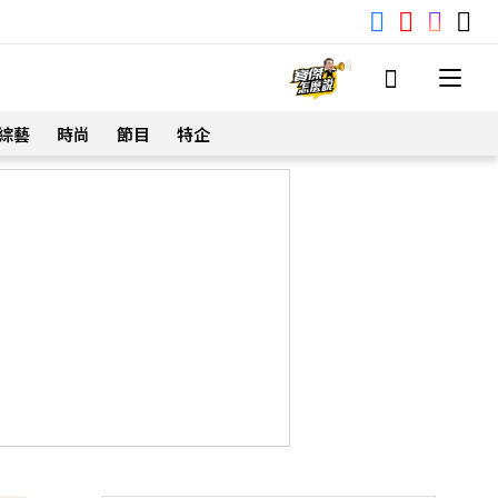
綜藝
時尚
節目
特企