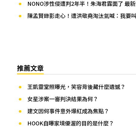
NONO涉性侵遭判2年半！朱海君露面了 最
陳孟賢錄影走心！遭洪敬堯淘汰氣喊：我要
推薦文章
王凱靈堂照曝光，笑容背後藏什麼遺憾？
女星涉案一審判決結果為何？
建文因何事件意外爆紅成為焦點？
HOOK自曝家境優渥的目的是什麼？