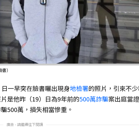
臉書）
）日一早突在臉書曬出現身
地檢署
的照片，引來不少
片是他昨（19）日為9年前的
500萬
詐騙
案出庭當
騙500萬，損失相當慘重。
廣告 - 請繼續往下閱讀