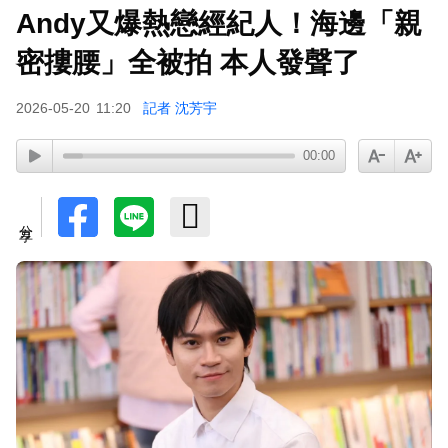
Andy又爆熱戀經紀人！海邊「親
小24歲女友背景遭起底！姜厚任12點聲明「駁小
三傳聞」：你在講三小？
密摟腰」全被拍 本人發聲了
2026-05-20
11:20
記者 沈芳宇
00:00
分享