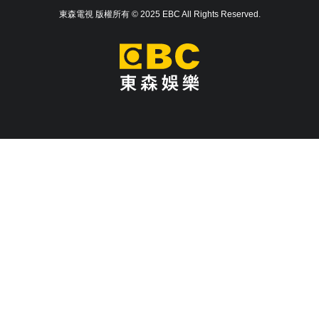
東森電視 版權所有 © 2025 EBC All Rights Reserved.