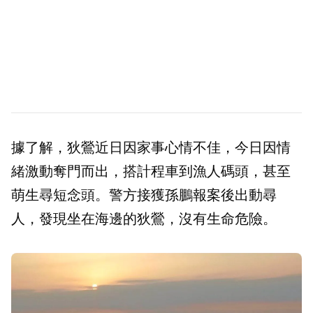
據了解，狄鶯近日因家事心情不佳，今日因情
緒激動奪門而出，搭計程車到漁人碼頭，甚至
萌生尋短念頭。警方接獲孫鵬報案後出動尋
人，發現坐在海邊的狄鶯，沒有生命危險。