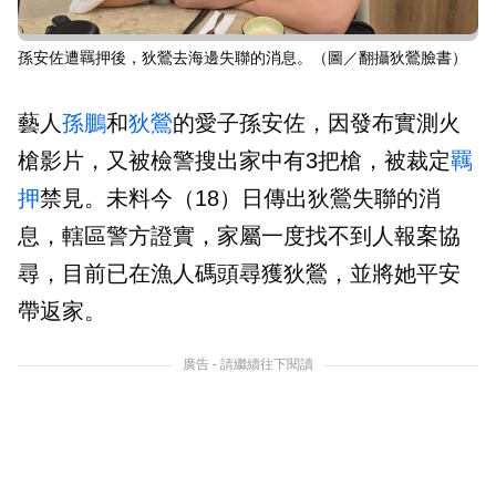
孫安佐遭羈押後，狄鶯去海邊失聯的消息。（圖／翻攝狄鶯臉書）
藝人
孫鵬
和
狄鶯
的愛子孫安佐，因發布實測火
槍影片，又被檢警搜出家中有3把槍，被裁定
羈
押
禁見。未料今（18）日傳出狄鶯失聯的消
息，轄區警方證實，家屬一度找不到人報案協
尋，目前已在漁人碼頭尋獲狄鶯，並將她平安
帶返家。
廣告 - 請繼續往下閱讀