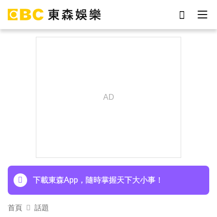
劉真
影片
7-eleven
女優
網紅
ian
謝侑芯
于朦朧
下載東森App，隨時掌握天下大小事！
首頁
話題