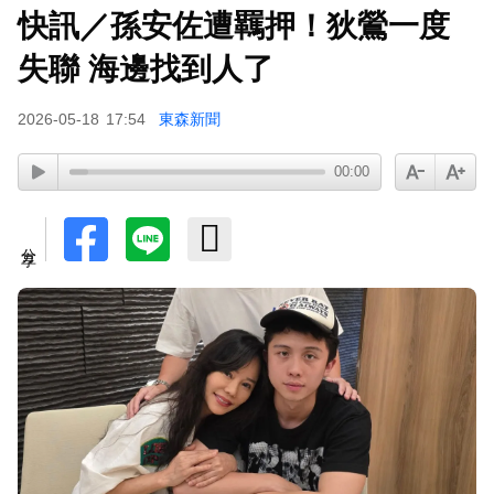
快訊／孫安佐遭羈押！狄鶯一度
失聯 海邊找到人了
2026-05-18
17:54
東森新聞
00:00
分享