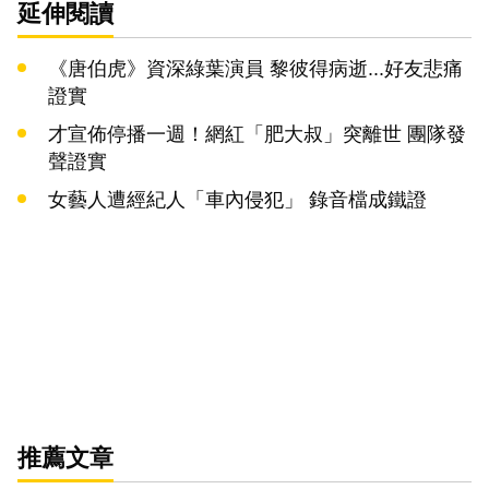
延伸閱讀
《唐伯虎》資深綠葉演員 黎彼得病逝...好友悲痛
證實
才宣佈停播一週！網紅「肥大叔」突離世 團隊發
聲證實
女藝人遭經紀人「車內侵犯」 錄音檔成鐵證
推薦文章