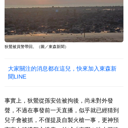
狄鶯被員警帶回。（圖／東森新聞）
大家關注的消息都在這兒，快來加入東森新
聞LINE
事實上，狄鶯從孫安佐被拘後，尚未對外發
聲，不過在事發前一天直播，似乎就已經猜到
兒子會被抓，不僅提及自製火槍一事，更神預