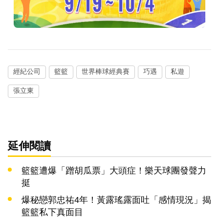
經紀公司
籃籃
世界棒球經典賽
巧遇
私遊
張立東
延伸閱讀
籃籃遭爆「蹭胡瓜票」大頭症！樂天球團發聲力
挺
爆秘戀郭忠祐4年！黃露瑤露面吐「感情現況」揭
籃籃私下真面目