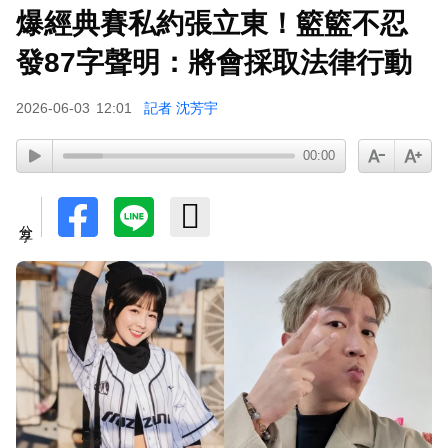
爆經典賽私約張立東！籃籃不忍
發87字聲明：將會採取法律行動
2026-06-03
12:01
記者 沈芳宇
00:00
分享