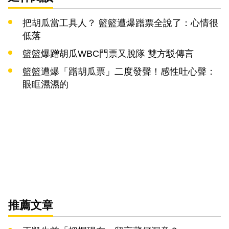
把胡瓜當工具人？ 籃籃遭爆蹭票全說了：心情很
低落
籃籃爆蹭胡瓜WBC門票又脫隊 雙方駁傳言
籃籃遭爆「蹭胡瓜票」二度發聲！感性吐心聲：
眼眶濕濕的
推薦文章