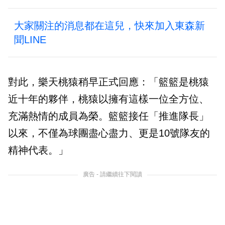
大家關注的消息都在這兒，快來加入東森新
聞LINE
對此，樂天桃猿稍早正式回應：「籃籃是桃猿
近十年的夥伴，桃猿以擁有這樣一位全方位、
充滿熱情的成員為榮。籃籃接任「推進隊長」
以來，不僅為球團盡心盡力、更是10號隊友的
精神代表。」
廣告 - 請繼續往下閱讀