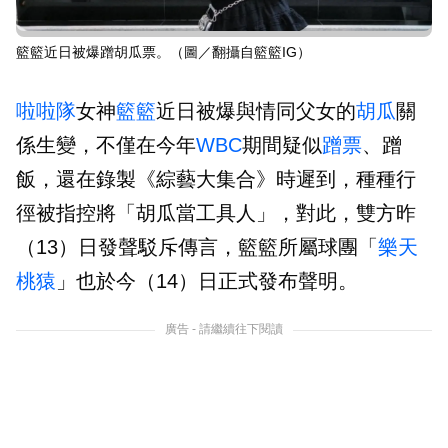
籃籃近日被爆蹭胡瓜票。（圖／翻攝自籃籃IG）
啦啦隊
女神
籃籃
近日被爆與情同父女的
胡瓜
關
係生變，不僅在今年
WBC
期間疑似
蹭票
、蹭
飯，還在錄製《綜藝大集合》時遲到，種種行
徑被指控將「胡瓜當工具人」，對此，雙方昨
（13）日發聲駁斥傳言，籃籃所屬球團「
樂天
桃猿
」也於今（14）日正式發布聲明。
廣告 - 請繼續往下閱讀