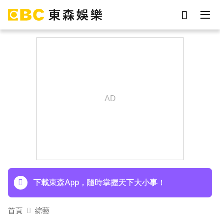
劉真
影片
于朦朧
ian
7-eleven
網紅
女優
謝侑芯
下載東森App，隨時掌握天下大小事！
後悔讓Lulu嫁給陳漢典！Lu爸落淚吐「真實原
因」陳漢典壓力爆棚
下載東森App，隨時掌握天下大小事！
後悔讓Lulu嫁給陳漢典！Lu爸落淚吐「真實原
首頁
綜藝
因」陳漢典壓力爆棚