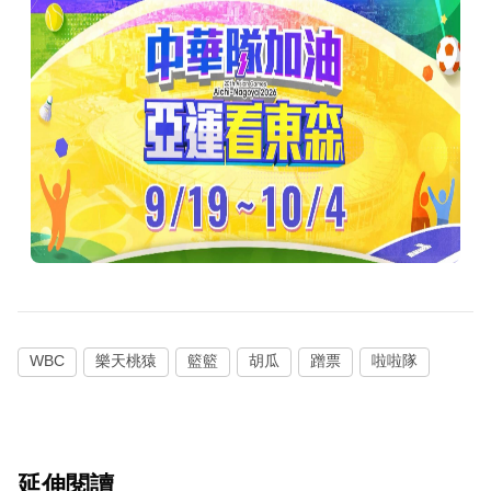
WBC
樂天桃猿
籃籃
胡瓜
蹭票
啦啦隊
延伸閱讀