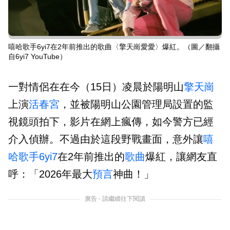
嘻哈歌手6yi7在2年前推出的歌曲〈擎天崗愛愛〉爆紅。（圖／翻攝
自6yi7 YouTube）
一對情侶在在今（15日）凌晨於陽明山
擎天崗
上演
活春宮
，並被陽明山公園管理局設置的監
視鏡頭拍下，影片在網上瘋傳，如今警方已經
介入偵辦。不過由於這段野戰畫面，意外讓
嘻
哈
歌手
6yi7
在2年前推出的
歌曲
爆紅，讓網友直
呼：「2026年最大
預言
神曲！」
廣告 - 請繼續往下閱讀