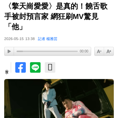
〈擎天崗愛愛〉是真的！饒舌歌
富婆砸錢拍短劇塞60場吻戲！男星爆「開房被包
養」 親上火線揭真相
手被封預言家 網狂刷MV驚見
SEVENTEEN勝寬、Dino同天入伍！玟奎9月服替
「他」
代役
2026-05-15
13:38
記者 楊雅芸
泰男團Dragon 5男星爆死訊！騎單車離家失聯 陳
屍河中驚見「20公斤重物」
00:00
女星告別9年演藝圈！轉行當計程車司機 曝收入：
比演員賺更多
分享
蔡阿嘎陷爭議！蘿拉神隱19個月首發文 遭酸「詐
騙集團回歸」回應了
下載東森App，隨時掌握天下大小事！
TWICE定延不續約！手寫信宣布離開JYP 簽新東
家成邊佑錫師妹