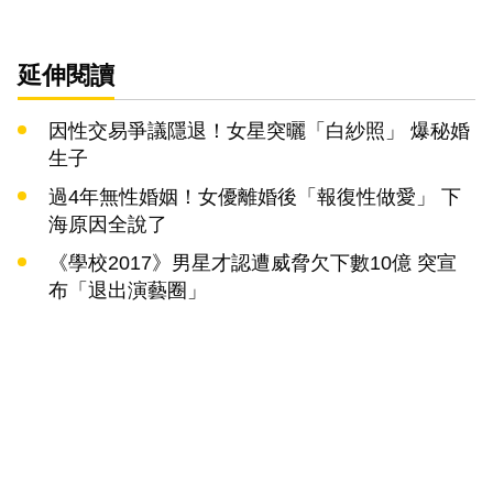
延伸閱讀
因性交易爭議隱退！女星突曬「白紗照」 爆秘婚
生子
過4年無性婚姻！女優離婚後「報復性做愛」 下
海原因全說了
《學校2017》男星才認遭威脅欠下數10億 突宣
布「退出演藝圈」