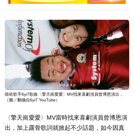
嘻哈歌手6yi7歌曲〈擎天崗愛愛〉MV找來喜劇演員曾博恩演出，
（圖／翻攝自6yi7 YouTube）
〈擎天崗愛愛〉MV當時找來喜劇演員曾博恩演
出，加上露骨歌詞就掀起不少話題，如今因真