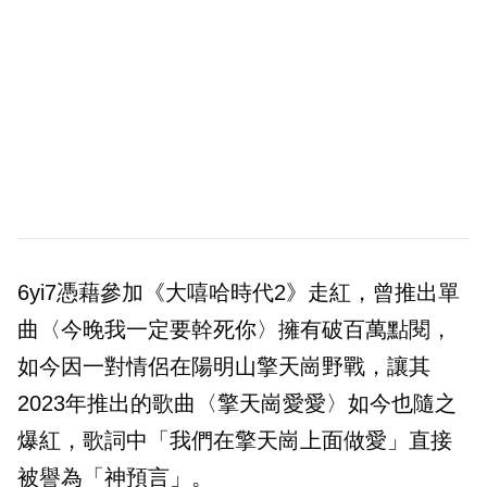
6yi7憑藉參加《大嘻哈時代2》走紅，曾推出單
曲〈今晚我一定要幹死你〉擁有破百萬點閱，
如今因一對情侶在陽明山擎天崗野戰，讓其
2023年推出的歌曲〈擎天崗愛愛〉如今也隨之
爆紅，歌詞中「我們在擎天崗上面做愛」直接
被譽為「神預言」。