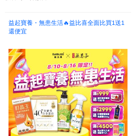
益起寶養・無患生活🔥益比喜全面比買1送1
還便宜