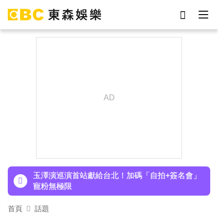
劉真
影片
7-eleven
女優
ian
謝侑芯
網紅
于朦朧
下載東森App，隨時掌握天下大小事！
TWICE定延不續約！手寫信宣布離開JYP 簽新東
家成邊佑錫師妹
玉澤演巡演首站獻給台北！加碼「自拍+簽名會」
寵粉無極限
快訊／方志友、楊銘威離婚 「無法再做情人、永
首頁
話題
遠是家人」