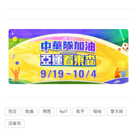
預言
歌曲
博恩
6yi7
歌手
嘻哈
擎天崗
活春宮