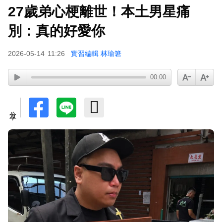
27歲弟心梗離世！本土男星痛
小24歲女友背景遭起底！姜厚任12點聲明「駁小
三傳聞」：你在講三小？
別：真的好愛你
2026-05-14
11:26
實習編輯 林瑜䇹
00:00
分享