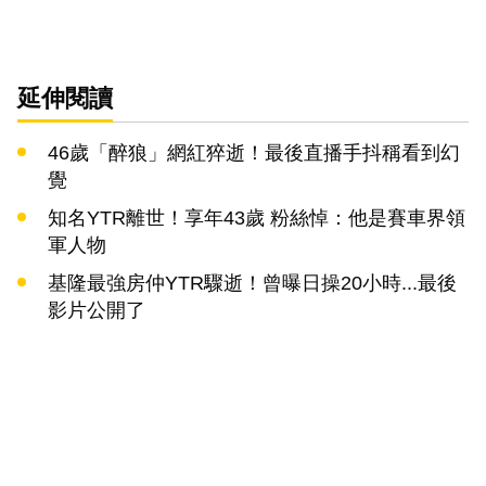
延伸閱讀
46歲「醉狼」網紅猝逝！最後直播手抖稱看到幻
覺
知名YTR離世！享年43歲 粉絲悼：他是賽車界領
軍人物
基隆最強房仲YTR驟逝！曾曝日操20小時...最後
影片公開了