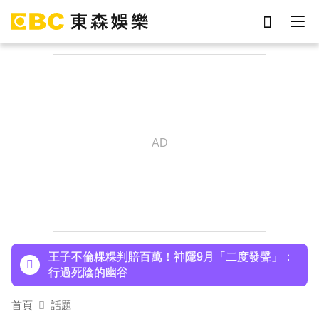
劉真
影片
7-eleven
女優
ian
網紅
謝侑芯
于朦朧
下載東森App，隨時掌握天下大小事！
小24歲女友背景遭起底！姜厚任12點聲明「駁小
三傳聞」：你在講三小？
王子不倫粿粿判賠百萬！神隱9月「二度發聲」：
行過死陰的幽谷
首頁
話題
下載東森App，隨時掌握天下大小事！