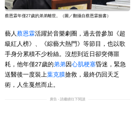
蔡恩霖年僅27歲的弟弟離世。（圖／翻攝自蔡恩霖臉書）
藝人
蔡恩霖
活躍於音樂劇圈，過去曾參加《超
級紅人榜》、《綜藝大熱門》等節目，也以歌
手身分累積不少粉絲。沒想到近日卻突傳噩
耗，他年僅27歲的
弟弟
因
心肌梗塞
昏迷，緊急
送醫後一度裝上
葉克膜
搶救，最終仍回天乏
術，人生戛然而止。
廣告 - 請繼續往下閱讀