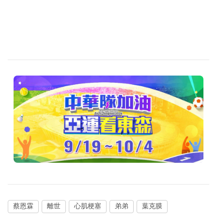
蔡恩霖
離世
心肌梗塞
弟弟
葉克膜