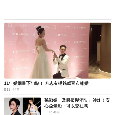
11年婚姻畫下句點！ 方志友楊銘威宣布離婚
11小時前
孫淑媚「及腰長髮消失」帥炸！安
心亞暈船：可以交往嗎
11小時前