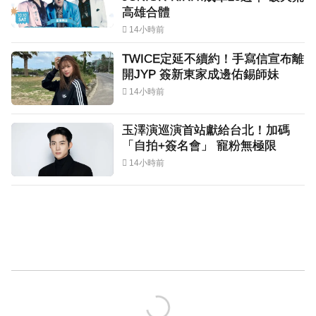
高雄合體
14小時前
TWICE定延不續約！手寫信宣布離
開JYP 簽新東家成邊佑錫師妹
14小時前
玉澤演巡演首站獻給台北！加碼
「自拍+簽名會」 寵粉無極限
14小時前