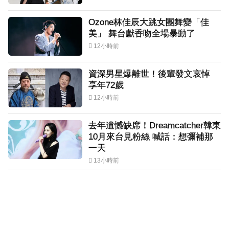
Ozone林佳辰大跳女團舞變「佳
美」 舞台獻香吻全場暴動了
12小時前
資深男星爆離世！後輩發文哀悼
享年72歲
12小時前
去年遺憾缺席！Dreamcatcher韓東
10月來台見粉絲 喊話：想彌補那
一天
13小時前