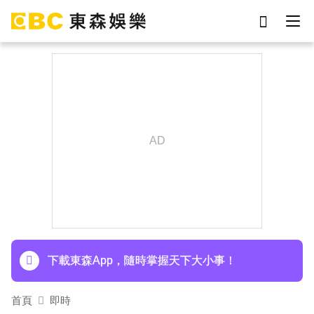
劉真
影片
7-eleven
女優
ian
謝侑芯
于朦朧
網紅
下載東森App，隨時掌握天下大小事！
首頁
即時