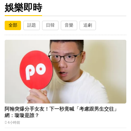
娛樂即時
全部
話題
日韓
音樂
追劇
阿翰突爆分手女友！下一秒竟喊「考慮跟男生交往」
網：璇璇是誰？
4小時前