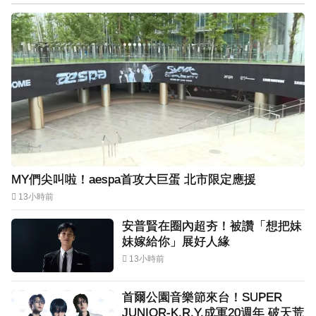
MY們尖叫啦！aespa首攻大巨蛋 北市限定應援
13小時前
安普賢在圈內超夯！被讚「想把妹
妹嫁給你」展好人緣
13小時前
首爾公園音樂節來台！SUPER
JUNIOR-K.R.Y.成軍20週年 破天荒