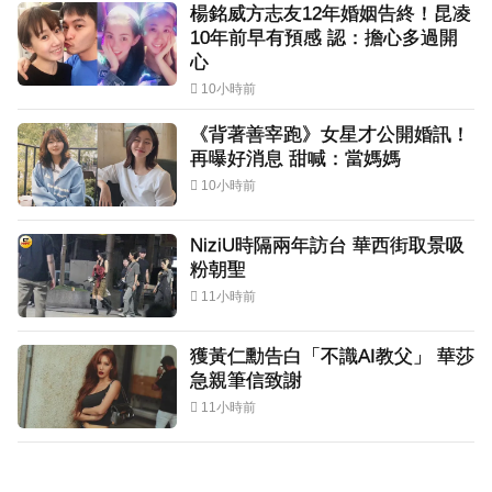
楊銘威方志友12年婚姻告終！昆凌
10年前早有預感 認：擔心多過開
心
10小時前
《背著善宰跑》女星才公開婚訊！
再曝好消息 甜喊：當媽媽
10小時前
NiziU時隔兩年訪台 華西街取景吸
粉朝聖
11小時前
獲黃仁勳告白「不識AI教父」 華莎
急親筆信致謝
11小時前