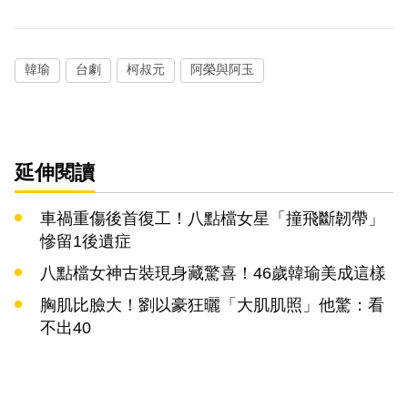
韓瑜
台劇
柯叔元
阿榮與阿玉
延伸閱讀
車禍重傷後首復工！八點檔女星「撞飛斷韌帶」
慘留1後遺症
八點檔女神古裝現身藏驚喜！46歲韓瑜美成這樣
胸肌比臉大！劉以豪狂曬「大肌肌照」他驚：看
不出40