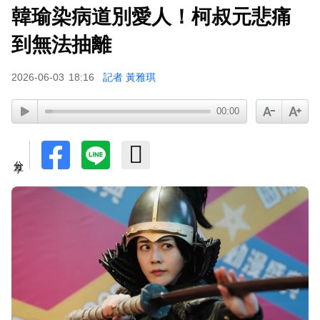
韓瑜染病道別愛人！柯叔元悲痛
下載東森App，隨時掌握天下大小事！
到無法抽離
派助理颱風天護植栽！愛莉莎莎挨轟「命不如植
2026-06-03
18:16
記者 黃雅琪
物」反擊：不會被吹出去
00:00
分享