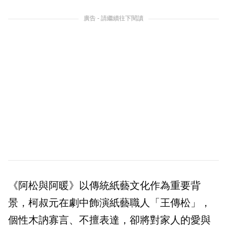
廣告 - 請繼續往下閱讀
《阿松與阿暖》以傳統紙藝文化作為重要背
景，柯叔元在劇中飾演紙藝職人「王傳松」，
個性木訥寡言、不擅表達，卻將對家人的愛與