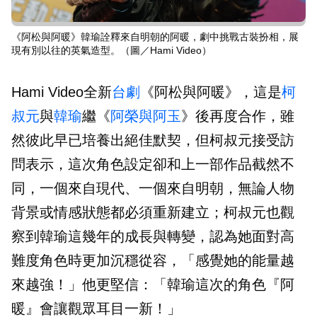
《阿松與阿暖》韓瑜詮釋來自明朝的阿暖，劇中挑戰古裝扮相，展
現有別以往的英氣造型。（圖／Hami Video）
Hami Video全新
台劇
《阿松與阿暖》，這是
柯
叔元
與
韓瑜
繼《
阿榮與阿玉
》後再度合作，雖
然彼此早已培養出絕佳默契，但柯叔元接受訪
問表示，這次角色設定卻和上一部作品截然不
同，一個來自現代、一個來自明朝，無論人物
背景或情感狀態都必須重新建立；柯叔元也觀
察到韓瑜這幾年的成長與轉變，認為她面對高
難度角色時更加沉穩從容，「感覺她的能量越
來越強！」他更堅信：「韓瑜這次的角色『阿
暖』會讓觀眾耳目一新！」