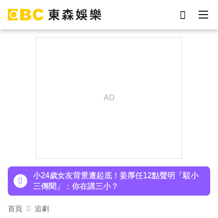
劉真
影片
7-eleven
女優
ian
網紅
謝侑芯
于朦朧
下載東森App，隨時掌握天下大小事！
派助理颱風天護植栽！愛莉莎莎挨轟「命不如植
物」反擊：不會被吹出去
小24歲女友背景遭起底！姜厚任12點聲明「駁小
三傳聞」：你在講三小？
王子不倫粿粿判賠百萬！神隱9月「二度發聲」：
首頁
追劇
行過死陰的幽谷