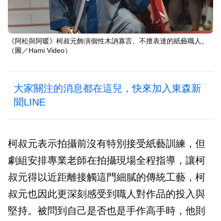
《阿松與阿暖》柯叔元飾演個性木訥寡言、不擅表達的紙藝職人。
（圖／Hami Video）
大家關注的消息都在這兒，快來加入東森新
聞LINE
柯叔元表示拍攝前沒有特別接受紙藝訓練，但
劇組安排專業老師在拍攝現場全程指導，讓柯
叔元得以近距離接觸這門細膩的傳統工藝，柯
叔元也因此更深刻感受到職人對作品的投入與
堅持。被問到自己是否也是手作高手時，他則