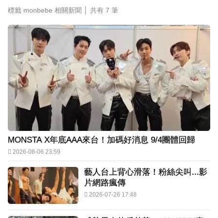
標籤 monbebe 相關新聞 │ 共有
7
筆
下載東森App，隨時掌握天下大小事！
《半澤直樹》男星宣布再婚！迎新生命雙喜臨門
MONSTA X年底AAA來台！加碼好消息 9/4團體回歸
2026-08-06 23:59
藝人台上背心滑落！粉絲尖叫...影
片網路瘋傳
2026-07-26 17:48