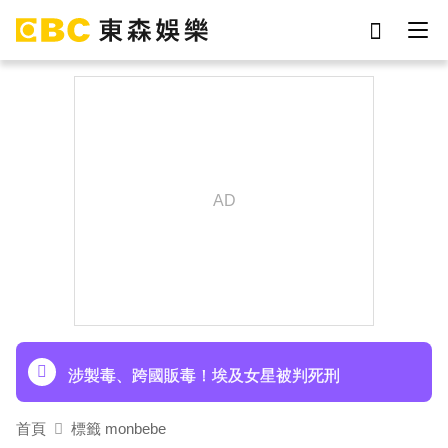
劉真
影片
7-eleven
女優
網紅
ian
于朦朧
謝侑芯
下載東森App，隨時掌握天下大小事！
《半澤直樹》男星宣布再婚！迎新生命雙喜臨門
涉製毒、跨國販毒！埃及女星被判死刑
首頁
標籤 monbebe
美國抗癌網紅拒安寧！家屬證實死訊 得年26歲