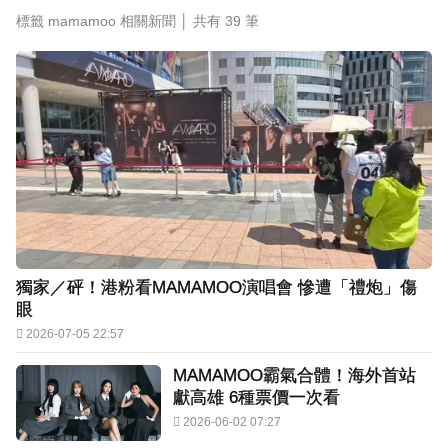
標籤 mamamoo 相關新聞 │ 共有
39
筆
獨家／砰！港粉看MAMAMOO演唱會 慘遭「禮炮」傷
眼
2026-07-05 22:57
MAMAMOO霸氣合體！海外首站
獻高雄 6種票價一次看
2026-06-02 07:27