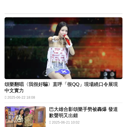
頌樂翻唱〈我很好騙〉直呼「很QQ」現場繞口令展現
中文實力
2025-06-22 18:08
巴大雄合影頌樂手勢被轟爆 發道
歉聲明又出錯
2025-06-21 10:02