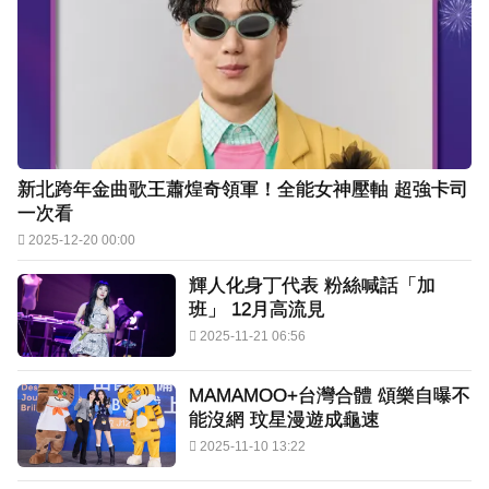
新北跨年金曲歌王蕭煌奇領軍！全能女神壓軸 超強卡司
一次看
2025-12-20 00:00
輝人化身丁代表 粉絲喊話「加
班」 12月高流見
2025-11-21 06:56
MAMAMOO+台灣合體 頌樂自曝不
能沒網 玟星漫遊成龜速
2025-11-10 13:22