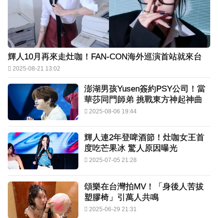
輝人10月再來走灶咖！FAN-CON海外巡演首站就來台
2025-08-21 13:02
澎湖男孩Yusen簽約PSY公司！當
華莎同門師弟 挑戰東方神起神曲
2025-08-06 19:44
輝人連2年登啤酒節！灶咖女王首
度吃芒果冰 驚人原因曝光
2025-07-05 21:28
頌樂在台灣拍MV！「身後人苦拔
塑膠椅」引萬人共鳴
2025-06-29 21:31