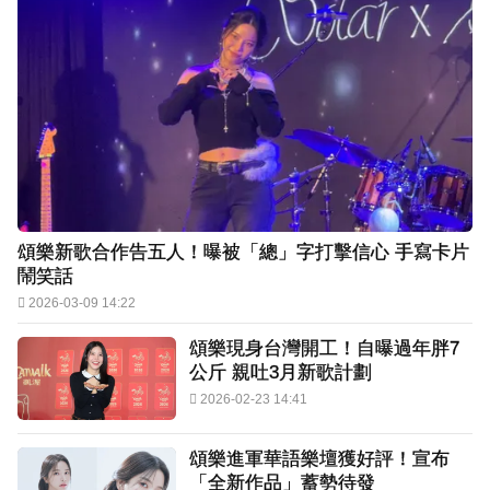
頌樂新歌合作告五人！曝被「總」字打擊信心 手寫卡片
鬧笑話
2026-03-09 14:22
頌樂現身台灣開工！自曝過年胖7
公斤 親吐3月新歌計劃
2026-02-23 14:41
頌樂進軍華語樂壇獲好評！宣布
「全新作品」蓄勢待發