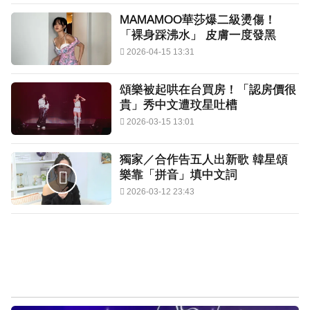
MAMAMOO華莎爆二級燙傷！
「裸身踩沸水」 皮膚一度發黑
2026-04-15 13:31
頌樂被起哄在台買房！「認房價很
貴」秀中文遭玟星吐槽
2026-03-15 13:01
獨家／合作告五人出新歌 韓星頌
樂靠「拼音」填中文詞
2026-03-12 23:43