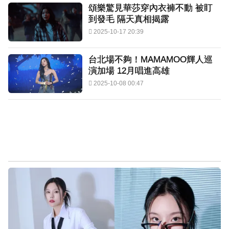
頌樂驚見華莎穿內衣褲不動 被盯
到發毛 隔天真相揭露
2025-10-17 20:39
台北場不夠！MAMAMOO輝人巡
演加場 12月唱進高雄
2025-10-08 00:47