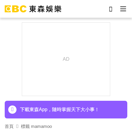
劉真
影片
7-eleven
網紅
于朦朧
ian
女優
謝侑芯
下載東森App，隨時掌握天下大小事！
首頁
標籤 mamamoo