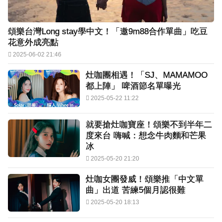
頌樂台灣Long stay學中文！「邀9m88合作單曲」吃豆
花意外成亮點
2025-06-02 21:46
灶咖團相遇！「SJ、MAMAMOO
都上陣」 啤酒節名單曝光
2025-05-22 11:22
就要搶灶咖寶座！頌樂不到半年二
度來台 嗨喊：想念牛肉麵和芒果
冰
2025-05-20 21:20
灶咖女團發威！頌樂推「中文單
曲」出道 苦練5個月認很難
2025-05-20 18:13