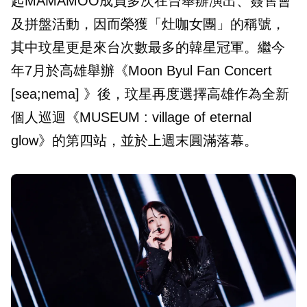
起MAMAMOO成員多次在台舉辦演出、簽售會
及拼盤活動，因而榮獲「灶咖女團」的稱號，
其中玟星更是來台次數最多的韓星冠軍。繼今
年7月於高雄舉辦《Moon Byul Fan Concert
[sea;nema] 》後，玟星再度選擇高雄作為全新
個人巡迴《MUSEUM : village of eternal
glow》的第四站，並於上週末圓滿落幕。