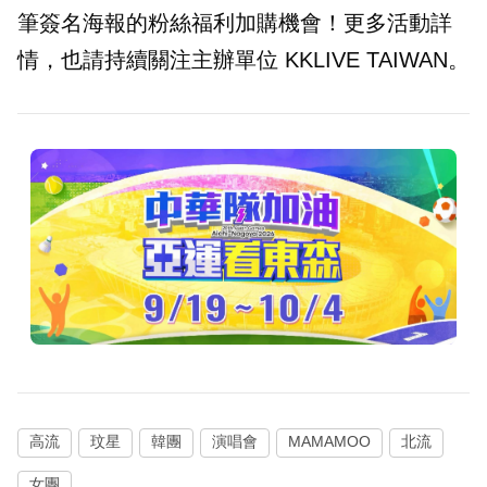
筆簽名海報的粉絲福利加購機會！更多活動詳
情，也請持續關注主辦單位 KKLIVE TAIWAN。
高流
玟星
韓團
演唱會
MAMAMOO
北流
女團