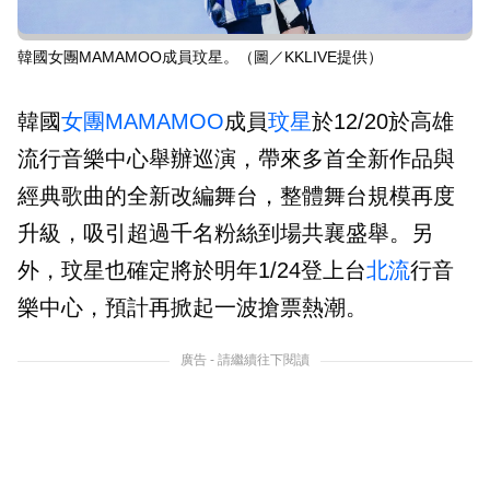
韓國女團MAMAMOO成員玟星。（圖／KKLIVE提供）
韓國
女團
MAMAMOO
成員
玟星
於12/20於高雄
流行音樂中心舉辦巡演，帶來多首全新作品與
經典歌曲的全新改編舞台，整體舞台規模再度
升級，吸引超過千名粉絲到場共襄盛舉。另
外，玟星也確定將於明年1/24登上台
北流
行音
樂中心，預計再掀起一波搶票熱潮。
廣告 - 請繼續往下閱讀