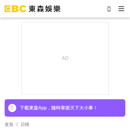
劉真
影片
于朦朧
網紅
女優
ian
7-eleven
謝侑芯
下載東森App，隨時掌握天下大小事！
首頁
日韓