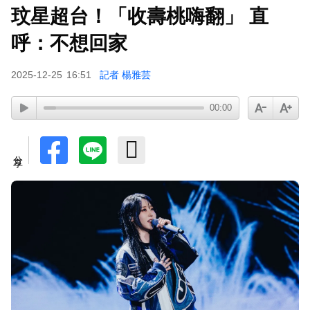
玟星超台！「收壽桃嗨翻」 直
呼：不想回家
2025-12-25
16:51
記者 楊雅芸
00:00
分享