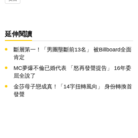
延伸閱讀
斷層第一！「男團壟斷前13名」 被Billboard全面
肯定
MC夢爆不倫已婚代表 「怒再發聲提告」 16年委
屈全說了
金莎母子戀成真！「14字扭轉風向」 身份轉換首
發聲