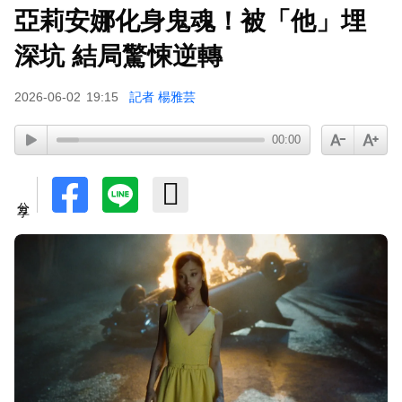
蔡阿嘎陷爭議！蘿拉神隱19個月首發文 遭酸「詐
亞莉安娜化身鬼魂！被「他」埋
騙集團回歸」回應了
深坑 結局驚悚逆轉
肥大叔猝逝5天！原訂明直播說明突喊卡 團隊忍痛
曝原因
2026-06-02
19:15
記者 楊雅芸
下載東森App，隨時掌握天下大小事！
00:00
SEVENTEEN勝寬、Dino同天入伍！玟奎9月服替
代役
分享