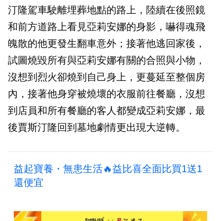
汀隆駕車駛離埋葬地點的路上，陸續在後照鏡
和前方道路上看見亞莉安娜的身影，嚇得魂飛
魄散的他更發生翻車意外；接著他逃回家後，
試圖燒毀所有與亞莉安娜有關的合照與小物，
沒想到烈火卻燒到自己身上，更蔓延至整個房
內，接著他身穿被燒壞的衣服前往餐廳，沒想
到店員和所有餐廳的客人都變成亞莉安娜，最
後賈斯汀隆回到墓地劇情更出現大逆轉。
益起寶養・無患生活🔥益比喜全面比買1送1
還便宜