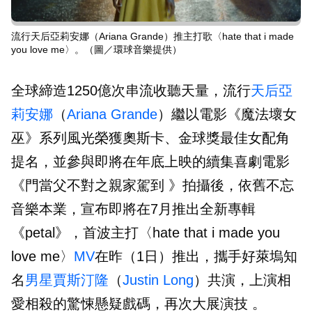
流行天后亞莉安娜（Ariana Grande）推主打歌〈hate that i made
you love me〉。（圖／環球音樂提供）
全球締造1250億次串流收聽天量，流行
天后
亞
莉安娜
（
Ariana Grande
）繼以電影《魔法壞女
巫》系列風光榮獲奧斯卡、金球獎最佳女配角
提名，並參與即將在年底上映的續集喜劇電影
《門當父不對之親家駕到 》拍攝後，依舊不忘
音樂本業，宣布即將在7月推出全新專輯
《petal》，首波主打〈hate that i made you
love me〉
MV
在昨（1日）推出，攜手好萊塢知
名
男星
賈斯汀隆
（
Justin Long
）共演，上演相
愛相殺的驚悚懸疑戲碼，再次大展演技 。