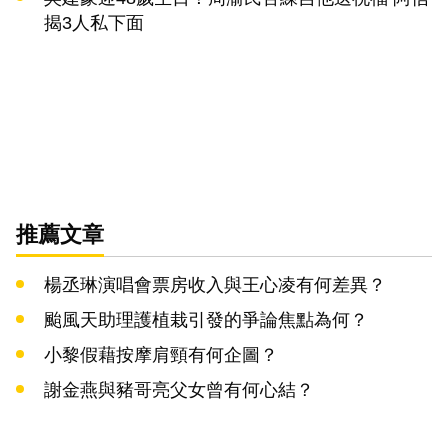
揭3人私下面
推薦文章
楊丞琳演唱會票房收入與王心凌有何差異？
颱風天助理護植栽引發的爭論焦點為何？
小黎假藉按摩肩頸有何企圖？
謝金燕與豬哥亮父女曾有何心結？