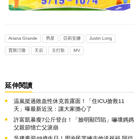
Ariana Grande
男星
亞莉安娜
Justin Long
賈斯汀隆
天后
主打歌
MV
延伸閱讀
温嵐挺過敗血性休克首露面！「住ICU搶救11
天」曝最新近況：讓大家擔心了
許富凱暴瘦7公斤登台！「臉明顯凹陷」嚇壞媽媽
父親節憶亡父淚崩
吳建豪迎48歲生日！周渝民苦練吉他送祝福 阿信