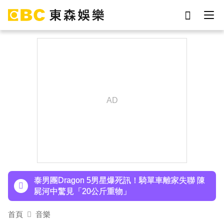
劉真
影片
7-eleven
女優
ian
謝侑芯
網紅
于朦朧
下載東森App，隨時掌握天下大小事！
SEVENTEEN勝寬、Dino同天入伍！玟奎9月服替
代役
泰男團Dragon 5男星爆死訊！騎單車離家失聯 陳
屍河中驚見「20公斤重物」
女星告別9年演藝圈！轉行當計程車司機 曝收入：
比演員賺更多
首頁
音樂