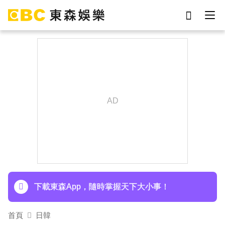
劉真
影片
于朦朧
女優
網紅
ian
7-eleven
謝侑芯
下載東森App，隨時掌握天下大小事！
首頁
日韓