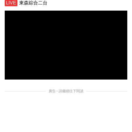
東森綜合二台
廣告 - 請繼續往下閱讀