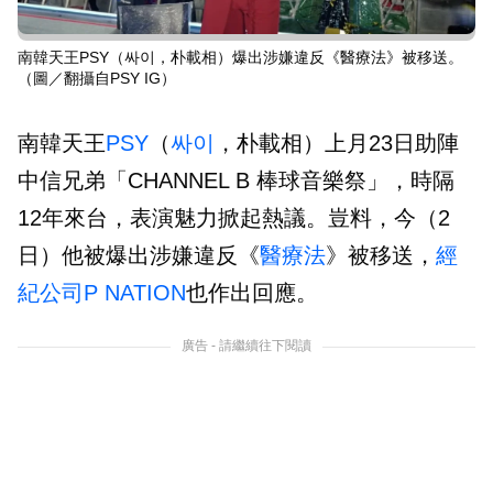
南韓天王PSY（싸이，朴載相）爆出涉嫌違反《醫療法》被移送。
（圖／翻攝自PSY IG）
南韓天王
PSY
（
싸이
，朴載相）上月23日助陣
中信兄弟「CHANNEL B 棒球音樂祭」，時隔
12年來台，表演魅力掀起熱議。豈料，今（2
日）他被爆出涉嫌違反《
醫療法
》被移送，
經
紀公司
P NATION
也作出回應。
廣告 - 請繼續往下閱讀