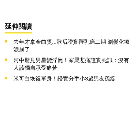
延伸閱讀
去年才拿金曲獎...歌后證實罹乳癌二期 剃髮化療
淚崩了
河中驚見男星變浮屍！家屬悲痛證實死訊：沒有
人該獨自承受痛苦
米可白恢復單身！證實分手小3歲男友孫綻