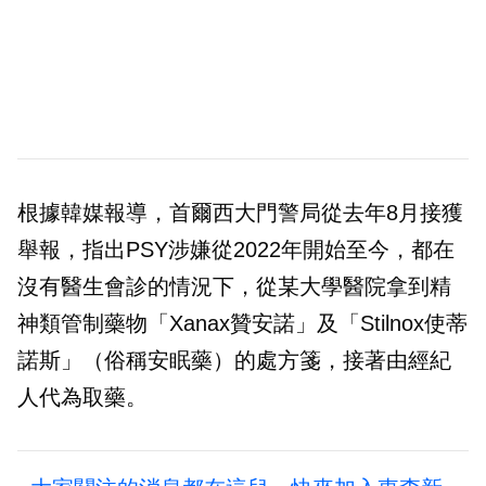
根據韓媒報導，首爾西大門警局從去年8月接獲
舉報，指出PSY涉嫌從2022年開始至今，都在
沒有醫生會診的情況下，從某大學醫院拿到精
神類管制藥物「Xanax贊安諾」及「Stilnox使蒂
諾斯」（俗稱安眠藥）的處方箋，接著由經紀
人代為取藥。