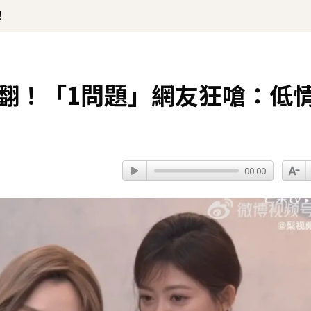
！
罵翻！「1問題」網友狂嗆：低
00:00