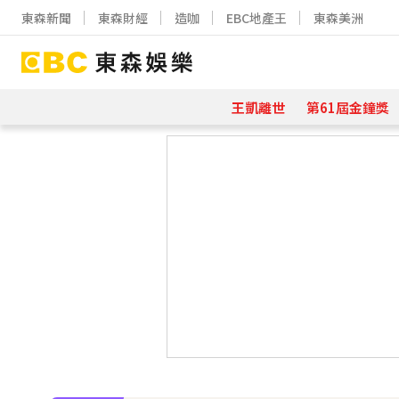
東森新聞
東森財經
造咖
EBC地產王
東森美洲
王凱離世
第61屆金鐘獎