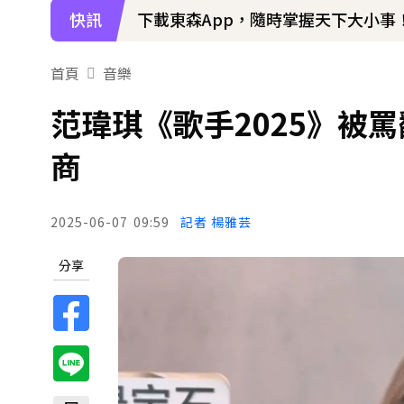
快訊
下載東森App，隨時掌握天下大小事
首頁
音樂
范瑋琪《歌手2025》被
商
2025-06-07
09:59
記者 楊雅芸
分享