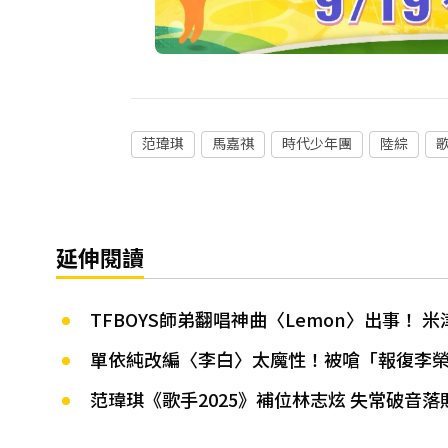
范瑋琪
馬嘉祺
時代少年團
陸綜
歌
延伸閱讀
TFBOYS師弟翻唱神曲〈Lemon〉出事！ 
單依純改編〈李白〉太魔性！被嗆「報復李榮
范瑋琪《歌手2025》補位林志炫 失常破音落