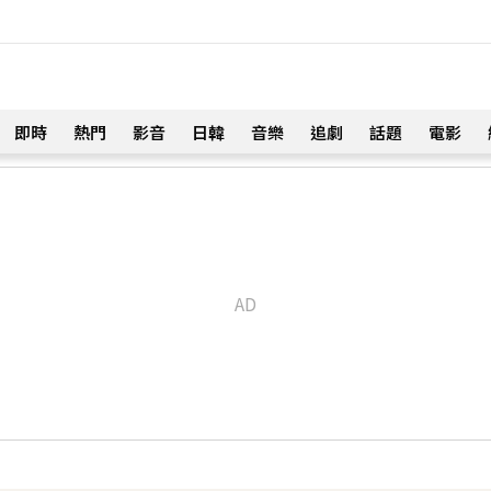
即時
熱門
影音
日韓
音樂
追劇
話題
電影