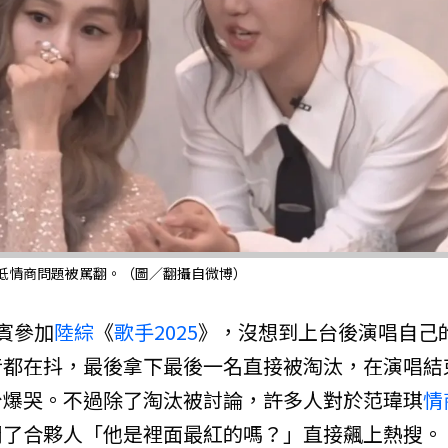
問低情商問題被罵翻。（圖／翻攝自微博）
賓參加
陸綜
《
歌手2025
》，沒想到上台後演唱自己
音都在抖，最後拿下最後一名直接被淘汰，在演唱結
台爆哭。不過除了淘汰被討論，許多人對於范瑋琪
情
問了合夥人「他是裡面最紅的嗎？」直接飆上熱搜。