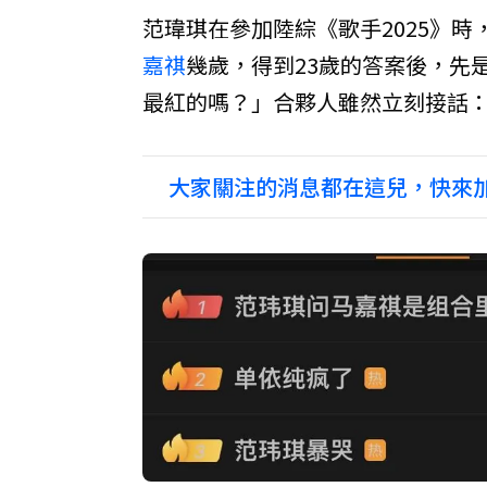
范瑋琪在參加陸綜《歌手2025》
嘉祺
幾歲，得到23歲的答案後，先
最紅的嗎？」合夥人雖然立刻接話
大家關注的消息都在這兒，快來加