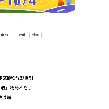
手2025
歌手
情商
米津玄師粉絲怒抵制
浩」 粉絲不忍了
敗淚崩