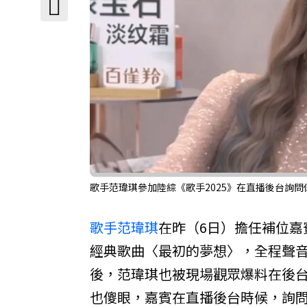
歌手范瑋琪參加陸綜《歌手2025》在直播後台詢
歌手
范瑋琪
在昨（6日）擔任補位嘉
經典歌曲〈最初的夢想〉，全程聲
後，范瑋琪也被現場觀眾爆料在後
也傻眼，嘉賓在直播後台時候，詢