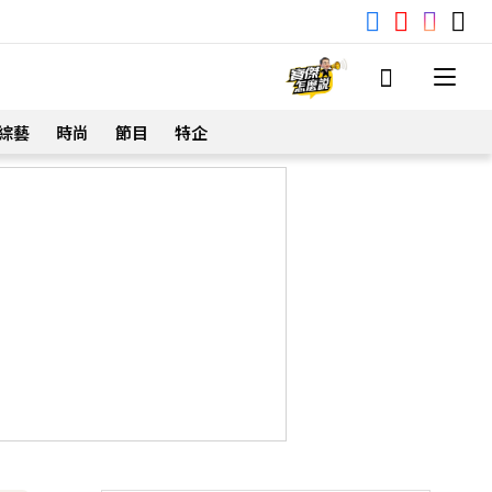
綜藝
時尚
節目
特企