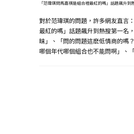
「范瑋琪問馬嘉祺是組合裡最紅的嗎」話題飆升到
對於范瑋琪的問題，許多網友直言
最紅的嗎」話題飆升到熱搜第一名
昧」、「問的問題這麽低情商的嗎
哪個年代哪個組合也不能問啊」、