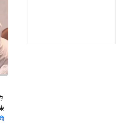
的
束
商