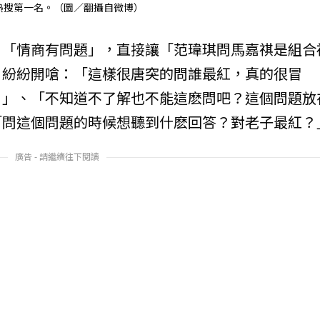
熱搜第一名。（圖／翻攝自微博）
：「情商有問題」，直接讓「范瑋琪問馬嘉祺是組合
，紛紛開嗆：「這樣很唐突的問誰最紅，真的很冒
？」、「不知道不了解也不能這麽問吧？這個問題放
「問這個問題的時候想聽到什麽回答？對老子最紅？
廣告 - 請繼續往下閱讀