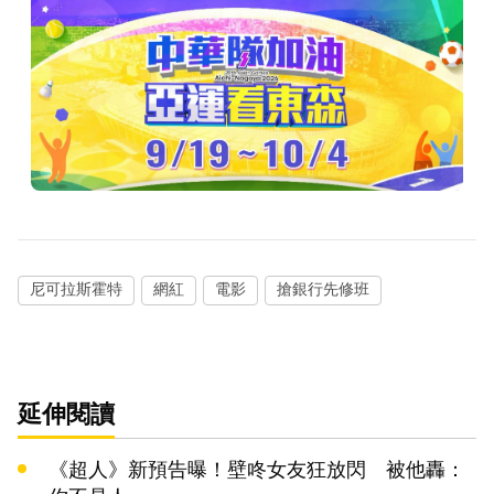
尼可拉斯霍特
網紅
電影
搶銀行先修班
延伸閱讀
《超人》新預告曝！壁咚女友狂放閃 被他轟：