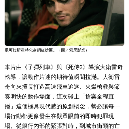
尼可拉斯霍特化身網紅搶匪。（圖／索尼影業）
本片由《子彈列車》與《死侍2》導演大衛雷奇
執導，讓動作片迷的期待值瞬間拉滿。大衛雷
奇向來擅長打造高速飛車追逐、火爆槍戰與節
奏明快的動作場面，這次碰上「搶案全程直
播」這個極具現代感的原創概念，勢必讓每一
場行動都更像發生在觀眾眼前的即時犯罪現
場。從銀行內部的緊張對峙，到城市街頭的亡