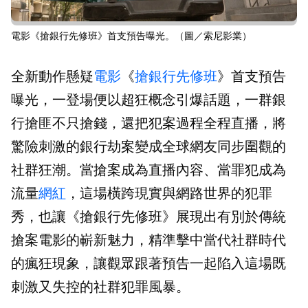
電影《搶銀行先修班》首支預告曝光。（圖／索尼影業）
全新動作懸疑
電影
《
搶銀行先修班
》首支預告
曝光，一登場便以超狂概念引爆話題，一群銀
行搶匪不只搶錢，還把犯案過程全程直播，將
驚險刺激的銀行劫案變成全球網友同步圍觀的
社群狂潮。當搶案成為直播內容、當罪犯成為
流量
網紅
，這場橫跨現實與網路世界的犯罪
秀，也讓《搶銀行先修班》展現出有別於傳統
搶案電影的嶄新魅力，精準擊中當代社群時代
的瘋狂現象，讓觀眾跟著預告一起陷入這場既
刺激又失控的社群犯罪風暴。