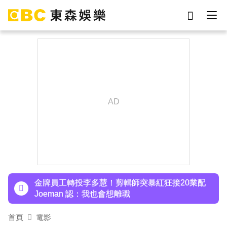
劉真
影片
于朦朧
女優
網紅
ian
下載東森App，隨時掌握天下大小事！
7-eleven
謝侑芯
金牌員工轉投李多慧！剪輯師突暴紅狂接20業配
Joeman 認：我也會想離職
下載東森App，隨時掌握天下大小事！
金牌員工轉投李多慧！剪輯師突暴紅狂接20業配
Joeman 認：我也會想離職
首頁
電影