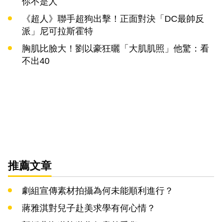
你不是人
《超人》聯手超狗出擊！正面對決「DC最帥反
派」尼可拉斯霍特
胸肌比臉大！劉以豪狂曬「大肌肌照」他驚：看
不出40
推薦文章
劇組宣傳素材拍攝為何未能順利進行？
蔣雅淇對兒子赴美求學有何心情？