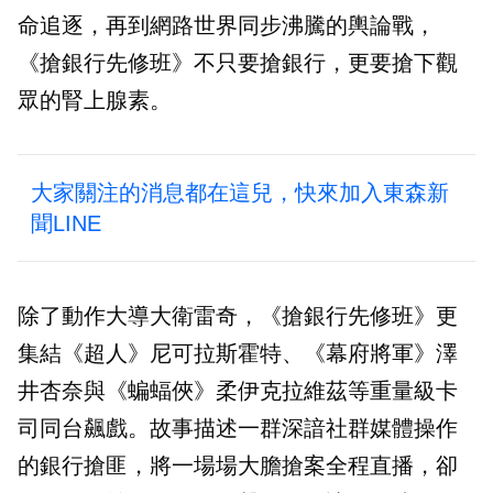
命追逐，再到網路世界同步沸騰的輿論戰，
《搶銀行先修班》不只要搶銀行，更要搶下觀
眾的腎上腺素。
大家關注的消息都在這兒，快來加入東森新
聞LINE
除了動作大導大衛雷奇，《搶銀行先修班》更
集結《超人》尼可拉斯霍特、《幕府將軍》澤
井杏奈與《蝙蝠俠》柔伊克拉維茲等重量級卡
司同台飆戲。故事描述一群深諳社群媒體操作
的銀行搶匪，將一場場大膽搶案全程直播，卻