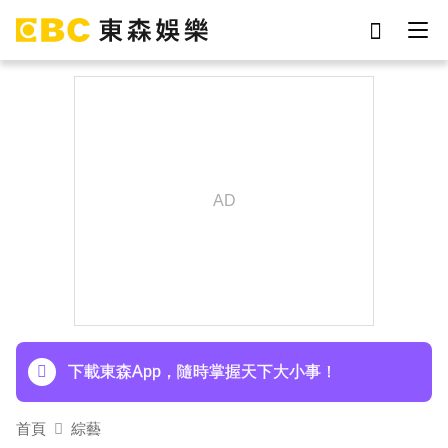
劉真
影片
于朦朧
ian
7-eleven
網紅
女優
謝侑芯
下載東森App，隨時掌握天下大小事！
後悔讓Lulu嫁給陳漢典！Lu爸落淚吐「真實原
因」陳漢典壓力爆棚
下載東森App，隨時掌握天下大小事！
後悔讓Lulu嫁給陳漢典！Lu爸落淚吐「真實原
首頁
綜藝
因」陳漢典壓力爆棚