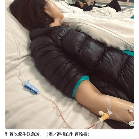
利菁吃氂牛送急診。（圖／翻攝自利菁臉書）