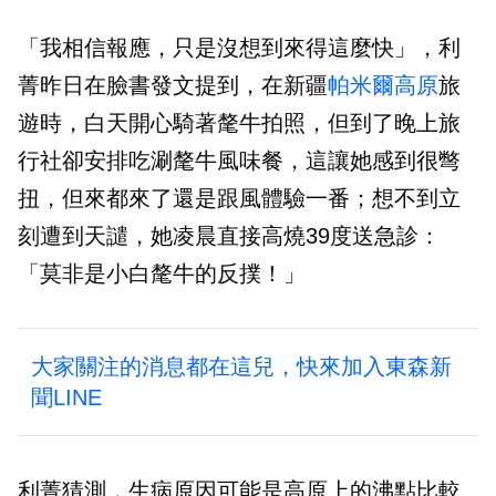
「我相信報應，只是沒想到來得這麼快」，利
菁昨日在臉書發文提到，在新疆
帕米爾高原
旅
遊時，白天開心騎著氂牛拍照，但到了晚上旅
行社卻安排吃涮氂牛風味餐，這讓她感到很彆
扭，但來都來了還是跟風體驗一番；想不到立
刻遭到天譴，她凌晨直接高燒39度送急診：
「莫非是小白氂牛的反撲！」
大家關注的消息都在這兒，快來加入東森新
聞LINE
利菁猜測，生病原因可能是高原上的沸點比較