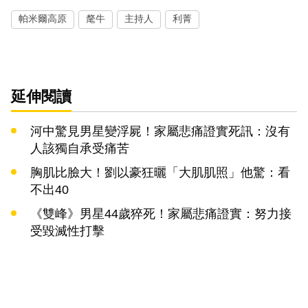
帕米爾高原
氂牛
主持人
利菁
延伸閱讀
河中驚見男星變浮屍！家屬悲痛證實死訊：沒有
人該獨自承受痛苦
胸肌比臉大！劉以豪狂曬「大肌肌照」他驚：看
不出40
《雙峰》男星44歲猝死！家屬悲痛證實：努力接
受毀滅性打擊