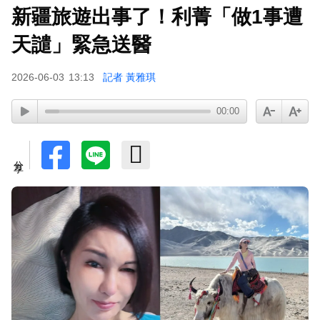
新疆旅遊出事了！利菁「做1事遭
天譴」緊急送醫
2026-06-03
13:13
記者 黃雅琪
00:00
分享