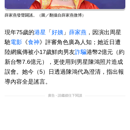
薛家燕發聲闢謠。（圖／翻攝自薛家燕微博）
現年75歲的
港星
「
好姨
」
薛家燕
，因演出周星
馳
電影
《
食神
》評審角色廣為人知；她近日遭
陸網瘋傳被小17歲鮮肉男友
詐騙
港幣2億元（約
新台幣7.6億元），更使用到男星陳鴻照片造成
誤會。她今（5）日透過陳鴻代為澄清，指出報
導內容全是謠言。
廣告 - 請繼續往下閱讀