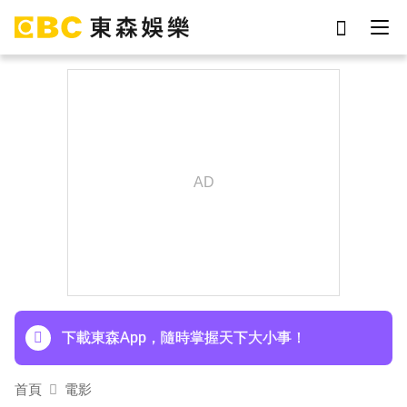
劉真
影片
7-eleven
女優
ian
網紅
謝侑芯
于朦朧
下載東森App，隨時掌握天下大小事！
首頁
電影