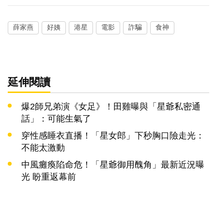
薛家燕
好姨
港星
電影
詐騙
食神
延伸閱讀
爆2師兄弟演《女足》！田雞曝與「星爺私密通
話」：可能生氣了
穿性感睡衣直播！「星女郎」下秒胸口險走光：
不能太激動
中風癱瘓陷命危！「星爺御用醜角」最新近況曝
光 盼重返幕前