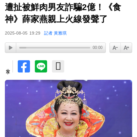
遭扯被鮮肉男友詐騙2億！《食
神》薛家燕親上火線發聲了
2025-08-05
19:29
記者 黃雅琪
00:00
分享