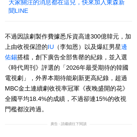
大家關注的消息都在這兒，快來加入東森新
聞LINE
不過因該劇製作費據悉斥資高達300億韓元，加
上由收視保證的
IU
（李知恩）以及爆紅男星
邊
佑錫
搭檔，創下廣告全部售罄的紀錄，並入選
《時代周刊》評選的「2026年最受期待的韓國
電視劇」，外界本期待能刷新更高紀錄，超過
MBC金土連續劇收視率冠軍《夜晚盛開的花》
全國平均18.4%的成績，不過卻連15%的收視
門檻都沒跨過。
廣告 - 請繼續往下閱讀