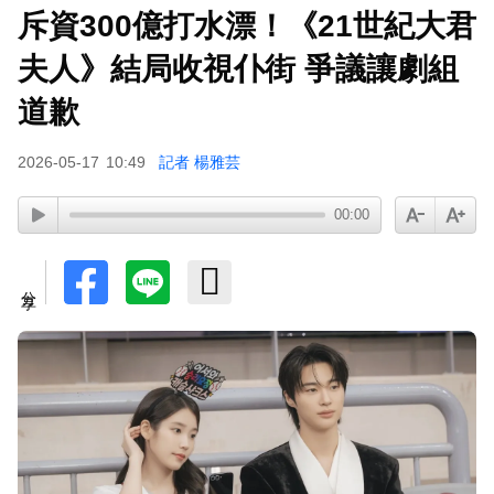
斥資300億打水漂！《21世紀大君
夫人》結局收視仆街 爭議讓劇組
道歉
2026-05-17
10:49
記者 楊雅芸
00:00
分享