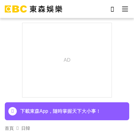
劉真
影片
7-eleven
網紅
于朦朧
ian
女優
謝侑芯
下載東森App，隨時掌握天下大小事！
首頁
日韓