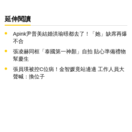
延伸閱讀
Apink尹普美結婚洪瑜暻都去了！「她」缺席再爆
不合
張凌赫同框「泰國第一神顏」自拍 貼心準備禮物
幫慶生
張員瑛被控C位病！金智媛竟站邊邊 工作人員大
聲喊：換位子