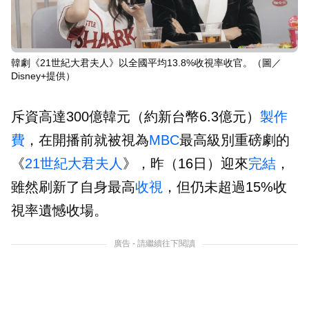
韓劇《21世紀大君夫人》以全國平均13.8%收視率收官。（圖／
Disney+提供）
斥資高達300億韓元（約新台幣6.3億元）
製作
費
，在開播前就被視為
MBC
最高級別重磅劇的
《
21世紀大君夫人
》，昨（16日）迎來
完結
，
雖然刷新了自身最高
收視
，但仍未超過15%收
視率遺憾收場。
廣告 - 請繼續往下閱讀