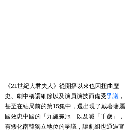
《21世紀大君夫人》從開播以來也因扭曲歷
史、劇中稱謂細節以及演員演技而備受
爭議
，
甚至在結局前的第15集中，還出現了戴著藩屬
國效忠中國的「九旒冕冠」以及喊「千歲」，
有矮化南韓獨立地位的爭議，讓劇組也通過官