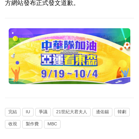
方網站發布正式發文道歉。
完結
IU
爭議
21世紀大君夫人
邊佑錫
韓劇
收視
製作費
MBC