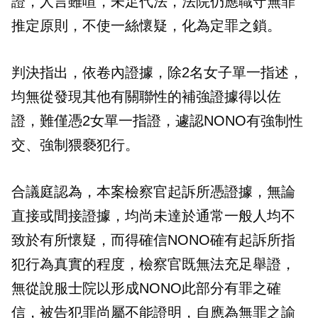
證，人言雖喧，未足代法，法院仍應職守無罪
推定原則，不使一絲懷疑，化為定罪之鎖。
判決指出，依卷內證據，除2名女子單一指述，
均無從發現其他有關聯性的補強證據得以佐
證，難僅憑2女單一指證，遽認NONO有強制性
交、強制猥褻犯行。
合議庭認為，本案檢察官起訴所憑證據，無論
直接或間接證據，均尚未達於通常一般人均不
致於有所懷疑，而得確信NONO確有起訴所指
犯行為真實的程度，檢察官既無法充足舉證，
無從說服士院以形成NONO此部分有罪之確
信，被告犯罪尚屬不能證明，自應為無罪之諭