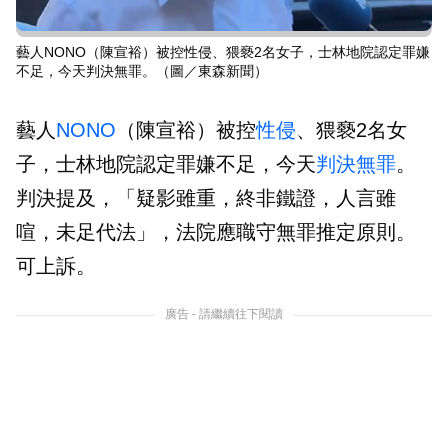
藝人NONO（陳宣裕）被控性侵、猥褻2名女子，士林地院認定罪嫌
不足，今天判決無罪。（圖／東森新聞）
藝人
NONO
（陳宣裕）被控
性侵
、猥褻2名女
子，士林地院認定罪嫌不足，今天
判決
無罪
。
判決提及，「疑影雖重，終非鐵證，人言雖
喧，未足代法」，法院應職守無罪推定原則。
可上訴。
廣告 - 請繼續往下閱讀