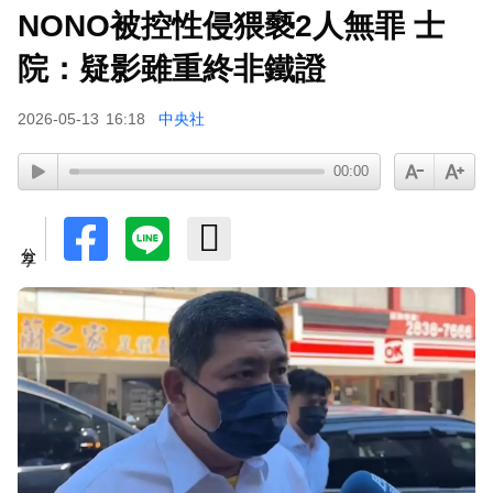
NONO被控性侵猥褻2人無罪 士
院：疑影雖重終非鐵證
2026-05-13
16:18
中央社
00:00
分享