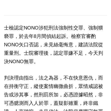
士檢認定NONO涉犯刑法強制性交罪、強制猥
褻罪，於去年8月間偵結起訴。檢察官審酌
NONO矢口否認，未見絲毫悔意，建請法院從
重量刑。士院審理後，認定罪嫌不足，今天判
決NONO無罪。
判決理由指出，法之為器，不在快意恩仇，而
在持衡守正，縱使案情幽微曲折，眾情咸認被
告或涉其事，然刑罰所加，必憑證據昭然，非
可憑臆測而入人於罪，蓋疑影雖重，終非鐵