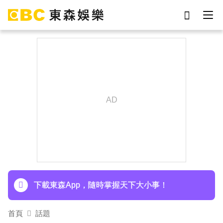
劉真
影片
7-eleven
女優
網紅
ian
謝侑芯
于朦朧
下載東森App，隨時掌握天下大小事！
首頁
話題