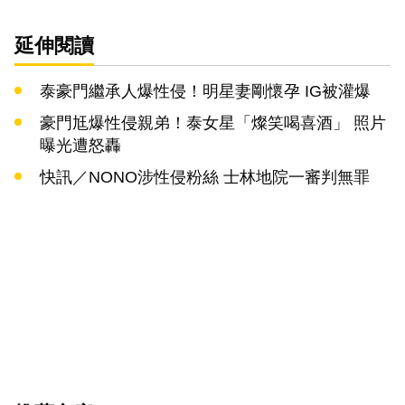
延伸閱讀
泰豪門繼承人爆性侵！明星妻剛懷孕 IG被灌爆
豪門尪爆性侵親弟！泰女星「燦笑喝喜酒」 照片
曝光遭怒轟
快訊／NONO涉性侵粉絲 士林地院一審判無罪