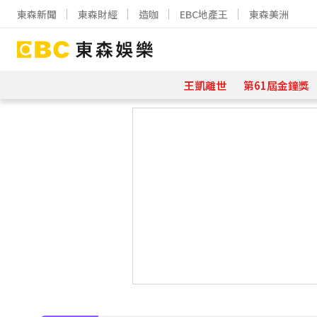
東森新聞
東森財經
造咖
EBC地產王
東森美洲
王凱離世
第61屆金鐘獎