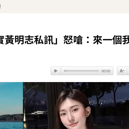
！
實黃明志私訊」怒嗆：來一個
00:00