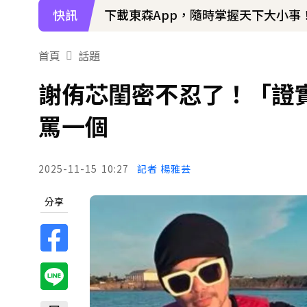
快訊
下載東森App，隨時掌握天下大小事
首頁
話題
謝侑芯閨密不忍了！「證
罵一個
2025-11-15
10:27
記者 楊雅芸
分享