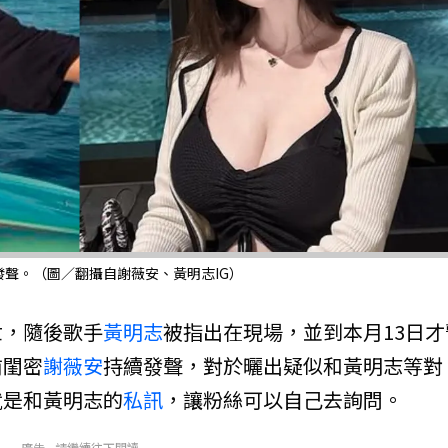
聲。（圖／翻攝自謝薇安、黃明志IG）
世，隨後歌手
黃明志
被指出在現場，並到本月13日才
前閨密
謝薇安
持續發聲，對於曬出疑似和黃明志等對
就是和黃明志的
私訊
，讓粉絲可以自己去詢問。
廣告 - 請繼續往下閱讀