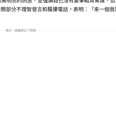
4收到黃明志的訊息，並強調自己沒有要筆戰貨罵誰，但
公開部分不理智發言和騷擾電話，表明：「來一個我
廣告 - 請繼續往下閱讀