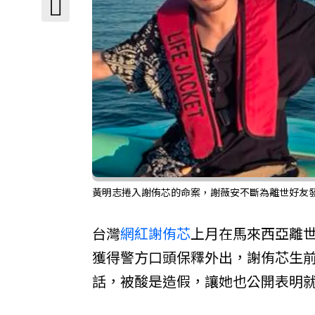
黃明志捲入謝侑芯的命案，謝薇安不斷為離世好友發
台灣
網紅
謝侑芯
上月在馬來西亞離
獲得警方口頭保釋外出，謝侑芯生
話，被酸是造假，讓她也公開表明