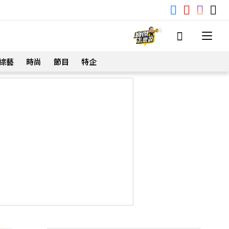
綜藝
時尚
節目
特企