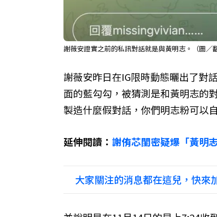
謝薇安證實之前的私訊對話就是與黃明志。（圖／翻
謝薇安昨日在IG限時動態曬出了對
面的藍勾勾，被猜測是和黃明志的
製造什麼假對話，你們明志粉可以
延伸閱讀：
謝侑芯閨密疑爆「黃明志
大家關注的消息都在這兒，快來加