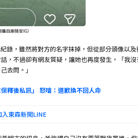
攝自謝薇安IG）
話紀錄，雖然將對方的名字抹掉，但從部分頭像以及
對話，不過卻有網友質疑，讓她也再度發生，「我沒
自己去問。」
保釋後私訊」 怒嗆：道歉換不回人命
入東森新聞LINE