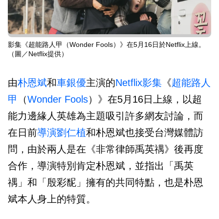
影集《超能路人甲（Wonder Fools）》在5月16日於Netflix上線。
（圖／Netflix提供）
由
朴恩斌
和
車銀優
主演的
Netflix
影集
《
超能路人
甲
（
Wonder Fools
）》在5月16日上線，以超
能力邊緣人英雄為主題吸引許多網友討論，而
在日前
導演
劉仁植
和朴恩斌也接受台灣媒體訪
問，由於兩人是在《非常律師禹英禑》後再度
合作，導演特別肯定朴恩斌，並指出「禹英
禑」和「殷彩馜」擁有的共同特點，也是朴恩
斌本人身上的特質。