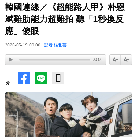
韓國連線／《超能路人甲》朴恩
斌雞肋能力超難拍 聽「1秒換反
應」傻眼
2026-05-19
09:00
記者 楊雅芸
00:00
分享