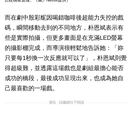
而在劇中殷彩馜因喝錯咖啡後超能力失控的戲
碼，瞬間移動去到的不同地方，朴恩斌表示有
些是實際拍攝，但更多畫面是在充滿LED螢幕
的攝影棚完成，而導演很輕鬆地告訴她：「妳
只要每1秒換一次反應就可以了」，朴恩斌則覺
得超級難，並透露這場戲也是劇組最擔心能否
成功的橋段，最後成功呈現出來，也成為她自
己最喜歡的一場戲。
廣告 - 請繼續往下閱讀