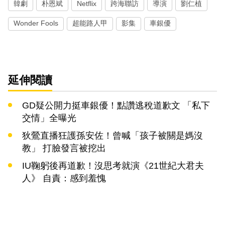
韓劇
朴恩斌
Netflix
跨海聯訪
導演
劉仁植
Wonder Fools
超能路人甲
影集
車銀優
延伸閱讀
GD疑公開力挺車銀優！點讚逃稅道歉文 「私下
交情」全曝光
狄鶯直播狂護孫安佐！曾喊「孩子被關是媽沒
教」 打臉發言被挖出
IU鞠躬後再道歉！沒思考就演《21世紀大君夫
人》 自責：感到羞愧