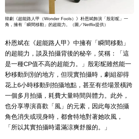
韓劇《超能路人甲（Wonder Fools）》朴恩斌飾演「殷彩馜」一
角，擁有「瞬間移動」的超能力。（圖／Netflix提供）
朴恩斌在《超能路人甲》中擁有「瞬間移動」
的超能力，談及拍攝背後的秘辛，笑稱：「這
是一種CP值不高的超能力。」殷彩馜雖然能一
秒移動到別的地方，但現實拍攝時，劇組卻得
花上6小時移動到拍攝地點，甚至有些場景橫跨
一個多月拍攝，耗費大量時間與體力。此外，
也分享導演喜歡「風」的元素，因此每次拍攝
角色消失或現身時，都會特地對著她吹風，
「所以其實拍攝時還滿涼爽舒服的。」