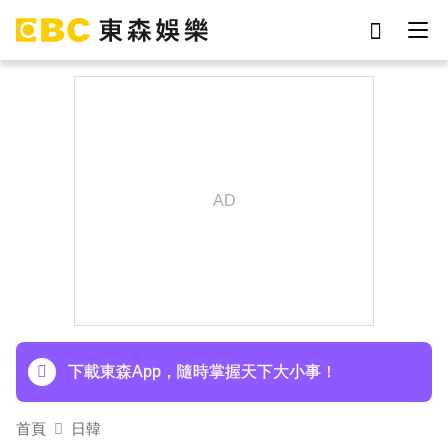
劉真
影片
7-eleven
女優
網紅
ian
于朦朧
謝侑芯
下載東森App，隨時掌握天下大小事！
首頁
日韓