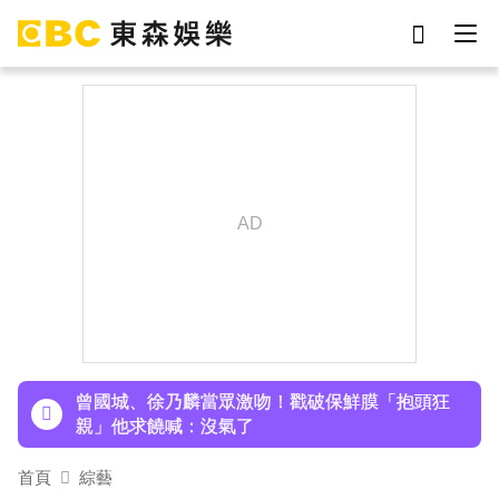
劉真
影片
于朦朧
ian
7-eleven
網紅
女優
謝侑芯
下載東森App，隨時掌握天下大小事！
孫淑媚首登JJA音樂節！被范曉萱1句話打動 放話
秀超狂腹肌
曾國城、徐乃麟當眾激吻！戳破保鮮膜「抱頭狂
親」他求饒喊：沒氣了
日傳奇女星辭世！兒子曝「最後時刻」：如沉睡般
首頁
綜藝
離開