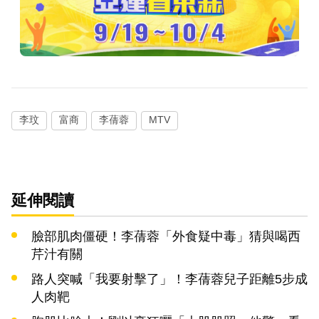
李玟
富商
李蒨蓉
MTV
延伸閱讀
臉部肌肉僵硬！李蒨蓉「外食疑中毒」猜與喝西
芹汁有關
路人突喊「我要射擊了」！李蒨蓉兒子距離5步成
人肉靶