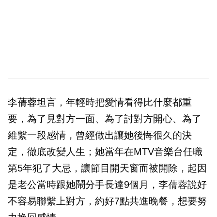
李蒨蓉坦言，年輕時把愛情看得比什麼都重
要，為了見對方一面、為了討對方開心、為了
維繫一段感情，曾經做出讓她後悔很久的決
定，徹底改變人生；她當年在MTV音樂台任職
第5年犯了大忌，讓節目開天窗而被開除，起因
是老公當時跟她鬧分手長達9個月，李蒨蓉說好
不容易聯繫上對方，約好7點共進晚餐，想要努