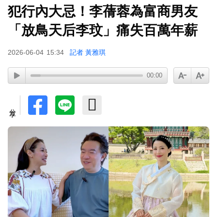
犯行內大忌！李蒨蓉為富商男友
下載東森App，隨時掌握天下大小事！
「放鳥天后李玟」痛失百萬年薪
孫淑媚首登JJA音樂節！被范曉萱1句話打動 放話
2026-06-04
15:34
記者 黃雅琪
秀超狂腹肌
00:00
分享