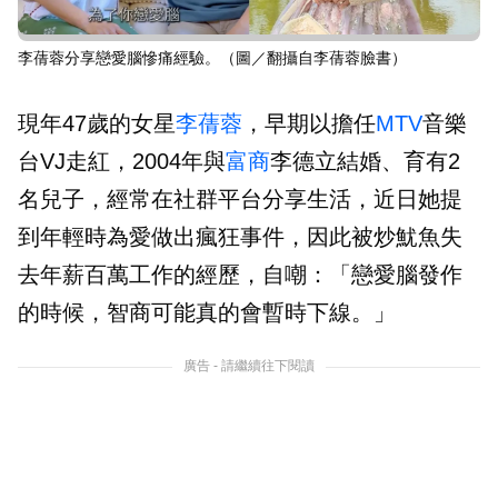
李蒨蓉分享戀愛腦慘痛經驗。（圖／翻攝自李蒨蓉臉書）
現年47歲的女星
李蒨蓉
，早期以擔任
MTV
音樂
台VJ走紅，2004年與
富商
李德立結婚、育有2
名兒子，經常在社群平台分享生活，近日她提
到年輕時為愛做出瘋狂事件，因此被炒魷魚失
去年薪百萬工作的經歷，自嘲：「戀愛腦發作
的時候，智商可能真的會暫時下線。」
廣告 - 請繼續往下閱讀