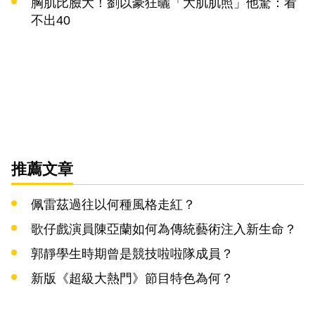
胸肌比臉大！劉以豪狂曬「大肌肌照」他驚：看
不出40
推薦文章
佩雷茲過往以何種風格走紅？
歌仔戲演員陳亞蘭如何為傳統藝術注入新生命？
郭靜學生時期曾是競技啦啦隊成員？
新版《超級大熱門》節目特色為何？