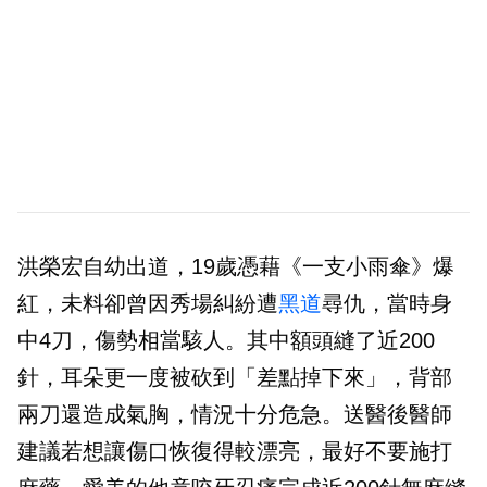
洪榮宏自幼出道，19歲憑藉《一支小雨傘》爆
紅，未料卻曾因秀場糾紛遭
黑道
尋仇，當時身
中4刀，傷勢相當駭人。其中額頭縫了近200
針，耳朵更一度被砍到「差點掉下來」，背部
兩刀還造成氣胸，情況十分危急。送醫後醫師
建議若想讓傷口恢復得較漂亮，最好不要施打