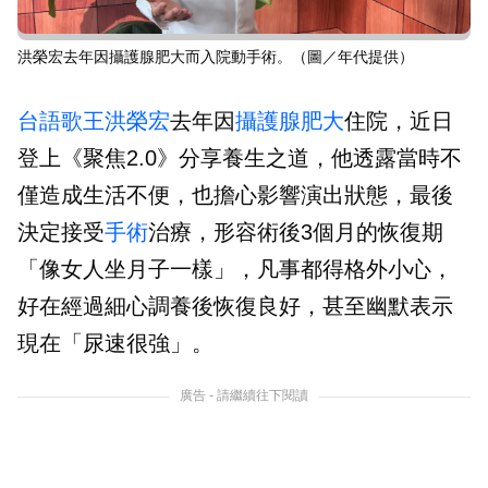
洪榮宏去年因攝護腺肥大而入院動手術。（圖／年代提供）
台語歌王
洪榮宏
去年因
攝護腺肥大
住院，近日
登上《聚焦2.0》分享養生之道，他透露當時不
僅造成生活不便，也擔心影響演出狀態，最後
決定接受
手術
治療，形容術後3個月的恢復期
「像女人坐月子一樣」，凡事都得格外小心，
好在經過細心調養後恢復良好，甚至幽默表示
現在「尿速很強」。
廣告 - 請繼續往下閱讀