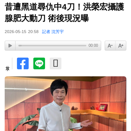
昔遭黑道尋仇中4刀！洪榮宏攝護
腺肥大動刀 術後現況曝
2026-05-15
20:58
記者 沈芳宇
00:00
分享