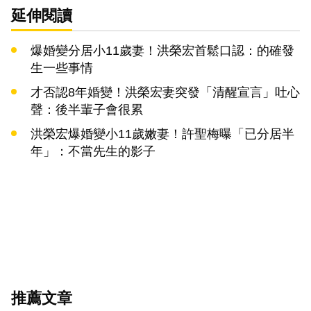
延伸閱讀
爆婚變分居小11歲妻！洪榮宏首鬆口認：的確發
生一些事情
才否認8年婚變！洪榮宏妻突發「清醒宣言」吐心
聲：後半輩子會很累
洪榮宏爆婚變小11歲嫩妻！許聖梅曝「已分居半
年」：不當先生的影子
推薦文章