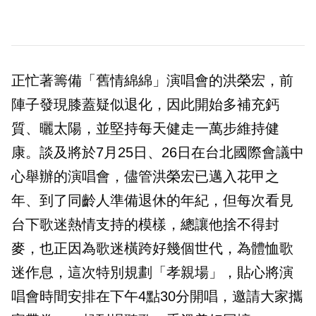
正忙著籌備「舊情綿綿」演唱會的洪榮宏，前
陣子發現膝蓋疑似退化，因此開始多補充鈣
質、曬太陽，並堅持每天健走一萬步維持健
康。談及將於7月25日、26日在台北國際會議中
心舉辦的演唱會，儘管洪榮宏已邁入花甲之
年、到了同齡人準備退休的年紀，但每次看見
台下歌迷熱情支持的模樣，總讓他捨不得封
麥，也正因為歌迷橫跨好幾個世代，為體恤歌
迷作息，這次特別規劃「孝親場」，貼心將演
唱會時間安排在下午4點30分開唱，邀請大家攜