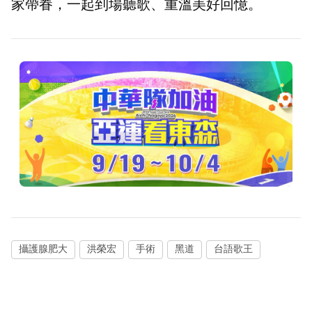
家帶眷，一起到場聽歌、重溫美好回憶。
攝護腺肥大
洪榮宏
手術
黑道
台語歌王