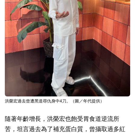
洪榮宏過去曾遭黑道尋仇身中4刀。（圖／年代提供）
隨著年齡增長，洪榮宏也飽受胃食道逆流所
苦，坦言過去為了補充蛋白質，曾攝取過多紅