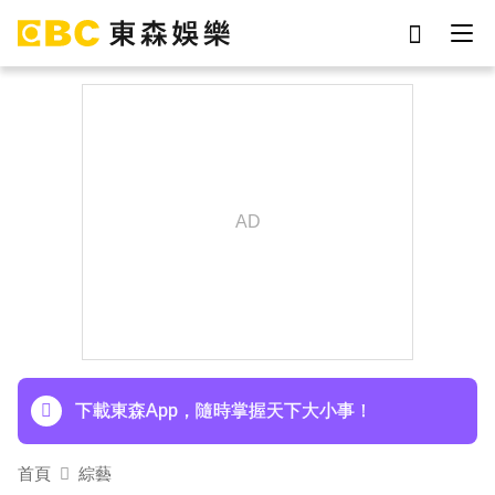
劉真
影片
7-eleven
女優
ian
網紅
謝侑芯
于朦朧
下載東森App，隨時掌握天下大小事！
首頁
綜藝