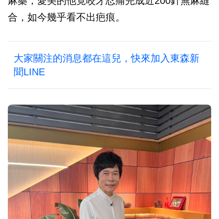
麻藥，愛美的他竟咬牙忍痛完成近200針無麻縫
合，如今幾乎看不出疤痕。
大家關注的消息都在這兒，快來加入東森新
聞LINE