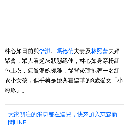
林心如日前與
舒淇
、
馮德倫
夫妻及
林熙蕾
夫婦
聚會，眾人看起來狀態絕佳，林心如身穿粉紅
色上衣，氣質溫婉優雅，從背後環抱著一名紅
衣小女孩，似乎就是她與霍建華的9歲愛女「小
海豚」。
大家關注的消息都在這兒，快來加入東森新
聞LINE