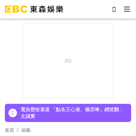
劉真
影片
7-eleven
女優
網紅
ian
于朦朧
謝侑芯
下載東森App，隨時掌握天下大小事！
美國抗癌網紅拒安寧！家屬證實死訊 得年26歲
寬魚營收衰退 「點名王心凌、楊丞琳」網笑翻：
太誠實
首頁
綜藝
家長曝「小S私下為人」徹底改觀 網友洗版認證