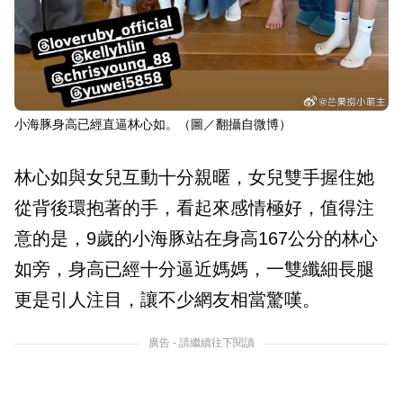
小海豚身高已經直逼林心如。（圖／翻攝自微博）
林心如與女兒互動十分親暱，女兒雙手握住她
從背後環抱著的手，看起來感情極好，值得注
意的是，9歲的小海豚站在身高167公分的林心
如旁，身高已經十分逼近媽媽，一雙纖細長腿
更是引人注目，讓不少網友相當驚嘆。
廣告 - 請繼續往下閱讀