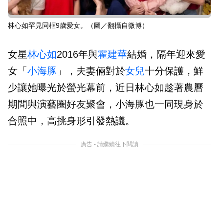
林心如罕見同框9歲愛女。（圖／翻攝自微博）
女星
林心如
2016年與
霍建華
結婚，隔年迎來愛
女「
小海豚
」，夫妻倆對於
女兒
十分保護，鮮
少讓她曝光於螢光幕前，近日林心如趁著農曆
期間與演藝圈好友聚會，小海豚也一同現身於
合照中，高挑身形引發熱議。
廣告 - 請繼續往下閱讀