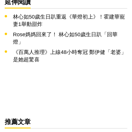
延伸閱讀
林心如50歲生日趴重返《華燈初上》！霍建華寵
妻1舉動甜炸
Rose媽媽回來了！ 林心如50歲生日趴「回華
燈」
《百萬人推理》上線48小時奪冠 鄭伊健「老婆」
是她超驚喜
推薦文章