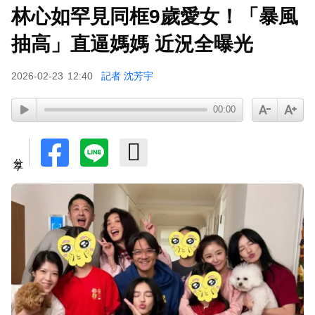
林心如罕見同框9歲愛女！「暴風
下載東森App，隨時掌握天下大小事！
抽高」直逼媽媽 近況全曝光
美國抗癌網紅拒安寧！家屬證實死訊 得年26歲
2026-02-23
12:40
記者 沈芳宇
00:00
分享