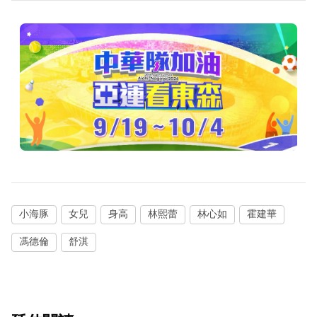
小海豚
女兒
身高
林熙蕾
林心如
霍建華
馮德倫
舒淇