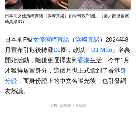
日本前女優濱崎真緒（浜崎真緒）如今轉戰DJ圈。（圖／翻攝自濱
崎真緒IG）
日本前F級
女優
濱崎真緒
（
浜崎真緒
）2024年8
月宣布引退後轉戰
DJ
圈，改以「
DJ Mao
」名義
開始活動，隨後更選擇去到
香港
生活，今年1月
才獲得居留身分，這個月也正式拿到了香港
身
分證
，而身份證上的中文名曝光後，也引發網
友熱議。
廣告 - 請繼續往下閱讀