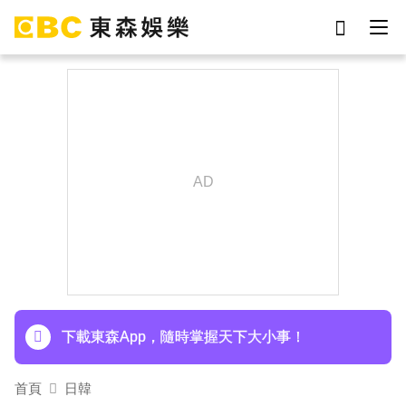
劉真
影片
于朦朧
女優
網紅
ian
7-eleven
謝侑芯
下載東森App，隨時掌握天下大小事！
首頁
日韓