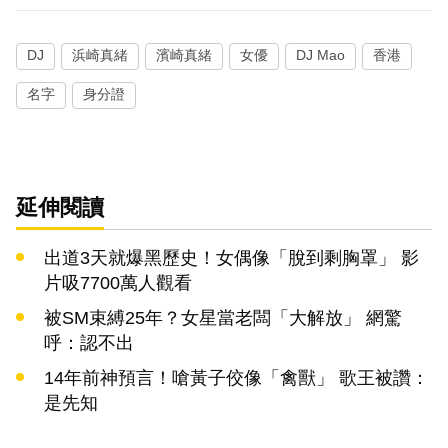
DJ
浜崎真緒
濱崎真緒
女優
DJ Mao
香港
名字
身分證
延伸閱讀
出道3天就爆黑歷史！女偶像「脫到剩胸罩」 影
片吸7700萬人觀看
被SM束縛25年？女星當老闆「大解放」 網驚
呼：認不出
14年前神預言！嗆黃子佼像「禽獸」 歌王被讚：
是先知