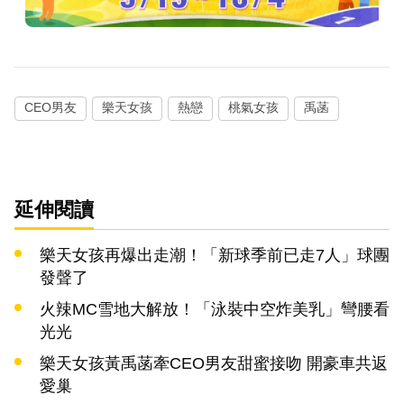
CEO男友
樂天女孩
熱戀
桃氣女孩
禹菡
延伸閱讀
樂天女孩再爆出走潮！「新球季前已走7人」球團
發聲了
火辣MC雪地大解放！「泳裝中空炸美乳」彎腰看
光光
樂天女孩黃禹菡牽CEO男友甜蜜接吻 開豪車共返
愛巢