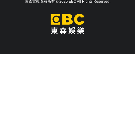
東森電視 版權所有 © 2025 EBC All Rights Reserved.