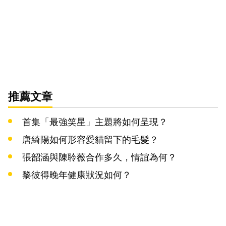
推薦文章
首集「最強笑星」主題將如何呈現？
唐綺陽如何形容愛貓留下的毛髮？
張韶涵與陳聆薇合作多久，情誼為何？
黎彼得晚年健康狀況如何？