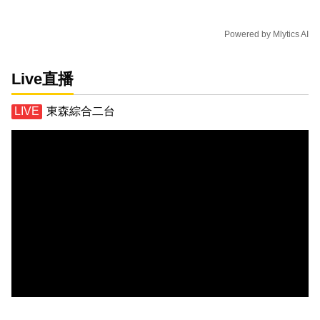
Powered by
Mlytics AI
Live直播
東森綜合二台