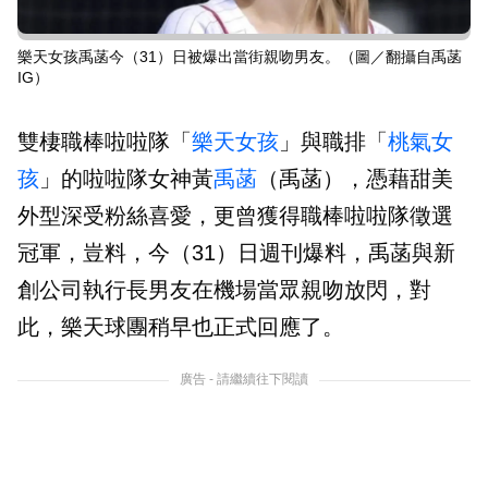
樂天女孩禹菡今（31）日被爆出當街親吻男友。（圖／翻攝自禹菡
IG）
雙棲職棒啦啦隊「
樂天女孩
」與職排「
桃氣女
孩
」的啦啦隊女神黃
禹菡
（禹菡），憑藉甜美
外型深受粉絲喜愛，更曾獲得職棒啦啦隊徵選
冠軍，豈料，今（31）日週刊爆料，禹菡與新
創公司執行長男友在機場當眾親吻放閃，對
此，樂天球團稍早也正式回應了。
廣告 - 請繼續往下閱讀