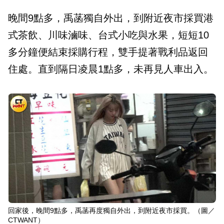
晚間9點多，禹菡獨自外出，到附近夜市採買港
式茶飲、川味滷味、台式小吃與水果，短短10
多分鐘便結束採購行程，雙手提著戰利品返回
住處。直到隔日凌晨1點多，未再見人車出入。
回家後，晚間9點多，禹菡再度獨自外出，到附近夜市採買。（圖／
CTWANT）