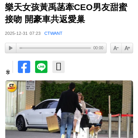
樂天女孩黃禹菡牽CEO男友甜蜜
接吻 開豪車共返愛巢
2025-12-31
07:23
CTWANT
00:00
分享