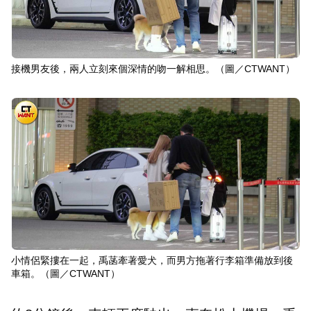
接機男友後，兩人立刻來個深情的吻一解相思。（圖／CTWANT）
小情侶緊摟在一起，禹菡牽著愛犬，而男方拖著行李箱準備放到後
車箱。（圖／CTWANT）