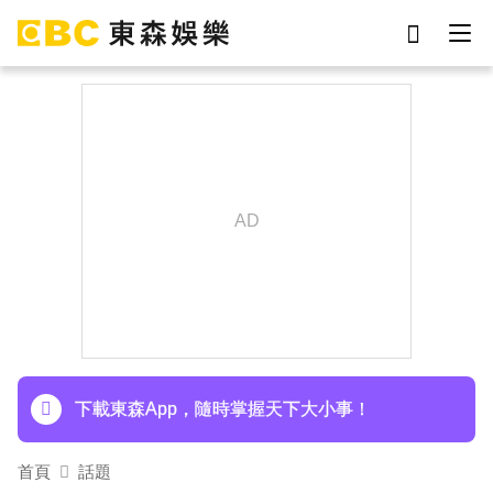
劉真
影片
于朦朧
網紅
女優
ian
7-eleven
謝侑芯
下載東森App，隨時掌握天下大小事！
首頁
話題