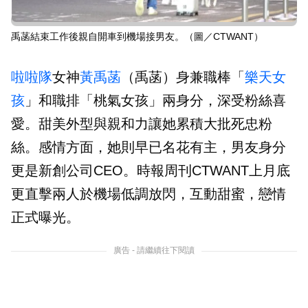
禹菡結束工作後親自開車到機場接男友。（圖／CTWANT）
啦啦隊
女神
黃禹菡
（禹菡）身兼職棒「
樂天女
孩
」和職排「桃氣女孩」兩身分，深受粉絲喜
愛。甜美外型與親和力讓她累積大批死忠粉
絲。感情方面，她則早已名花有主，男友身分
更是新創公司CEO。時報周刊CTWANT上月底
更直擊兩人於機場低調放閃，互動甜蜜，戀情
正式曝光。
廣告 - 請繼續往下閱讀