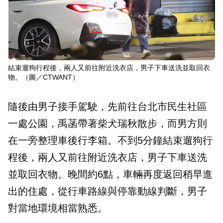
結束遛狗行程後，兩人又前往附近洗衣店，男子下車送洗並取回衣
物。（圖／CTWANT）
隨後由男子接手駕駛，先前往台北市民生社區
一處公園，禹菡帶著柴犬瑞秋散步，而男方則
在一旁整理車後行李箱。不到5分鐘結束遛狗行
程後，兩人又前往附近洗衣店，男子下車送洗
並取回衣物。晚間約6點，車輛再度返回稍早進
出的住處，從行車路線與停靠動線判斷，男子
對當地環境相當熟悉。