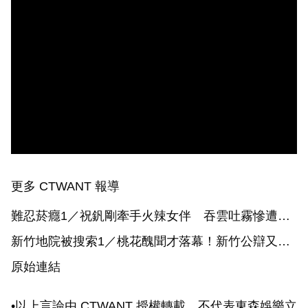
更多 CTWANT 報導
難忍菸癮1／祝釩剛牽手火辣女伴 吞雲吐霧慘遭嫌
棄
新竹地院被搜索1／桃花醜聞才落幕！新竹公辯又鬧
侵占 正義象徵淪笑柄
原始連結
•以上言論由 CTWANT 授權轉載，不代表東森娛樂立