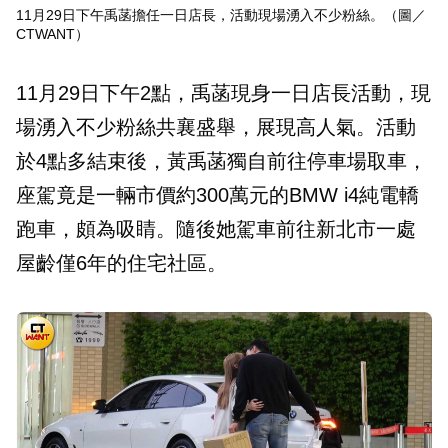
11月29日下午禹菡擔任一日店長，活動現場湧入不少粉絲。（圖／
CTWANT）
11月29日下午2點，禹菡現身一日店長活動，現
場湧入不少粉絲共襄盛舉，展現高人氣。活動
於4點多結束後，黃禹菡獨自前往停車場取車，
座駕竟是一輛市價約300萬元的BMW i4純電轎
跑車，頗為吸睛。隨後她駕車前往新北市一處
屋齡僅6年的住宅社區。