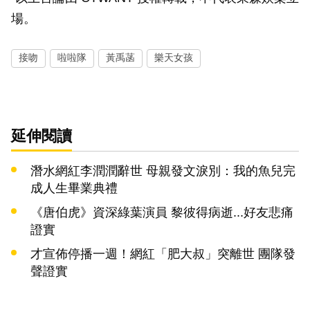
場。
接吻
啦啦隊
黃禹菡
樂天女孩
延伸閱讀
潛水網紅李潤潤辭世 母親發文淚別：我的魚兒完
成人生畢業典禮
《唐伯虎》資深綠葉演員 黎彼得病逝...好友悲痛
證實
才宣佈停播一週！網紅「肥大叔」突離世 團隊發
聲證實