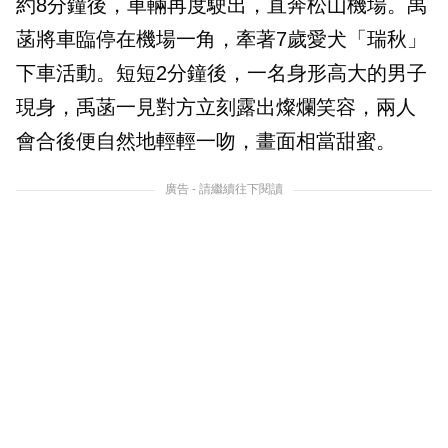
約8分鐘後，車輛再度駛出，直奔松山機場。禹
菡將車臨停在機場一角，牽著7歲愛犬「瑞秋」
下車活動。短短2分鐘後，一名身形高大的男子
現身，禹菡一見對方立刻露出燦爛笑容，兩人
會合後便自然地輕輕一吻，畫面相當甜蜜。
廣告 - 請繼續往下閱讀