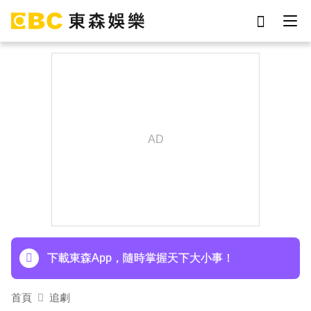
劉真
影片
7-eleven
女優
ian
網紅
謝侑芯
于朦朧
下載東森App，隨時掌握天下大小事！
首頁
追劇