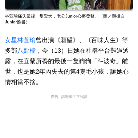
林萱瑜痛失最後一隻愛犬，老公Junior心疼發聲。（圖／翻攝自
Junior臉書）
女星
林萱瑜
曾出演《願望》、《百味人生》等
多部
八點檔
，今（13）日她在社群平台難過透
露，在宜蘭所養的最後一隻狗狗「斗波奇」離
世，也是她2年內失去的第4隻毛小孩，讓她心
情相當不捨。
廣告 - 請繼續往下閱讀