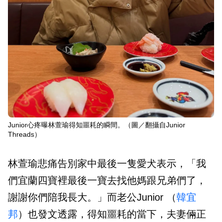
Junior心疼曝林萱瑜得知噩耗的瞬間。（圖／翻攝自Junior
Threads）
林萱瑜悲痛告別家中最後一隻愛犬表示，「我
們宜蘭四寶裡最後一寶去找他媽跟兄弟們了，
謝謝你們陪我長大。」而老公Junior （
韓宜
邦
）也發文透露，得知噩耗的當下，夫妻倆正