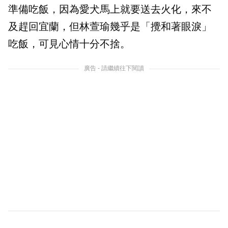
準備吃飯，因為愛犬馬上就要送去火化，來不
及趕回宜蘭，但林萱瑜幾乎是「攪和著眼淚」
吃飯，可見心情十分不捨。
廣告 - 請繼續往下閱讀