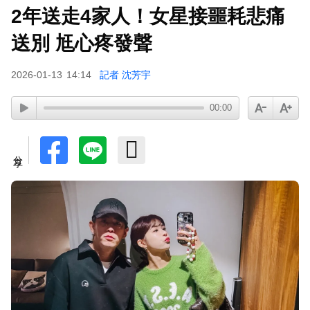
2年送走4家人！女星接噩耗悲痛
送別 尪心疼發聲
2026-01-13
14:14
記者 沈芳宇
00:00
分享