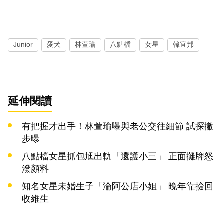
Junior
愛犬
林萱瑜
八點檔
女星
韓宜邦
延伸閱讀
有把握才出手！林萱瑜曝與老公交往細節 試探撇
步曝
八點檔女星抓包尪出軌「還護小三」 正面攤牌怒
潑顏料
知名女星未婚生子「淪阿公店小姐」 晚年靠撿回
收維生