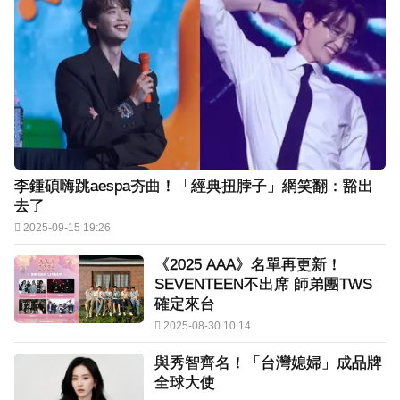
李鍾碩嗨跳aespa夯曲！「經典扭脖子」網笑翻：豁出
去了
2025-09-15 19:26
《2025 AAA》名單再更新！
SEVENTEEN不出席 師弟團TWS
確定來台
2025-08-30 10:14
與秀智齊名！「台灣媳婦」成品牌
全球大使