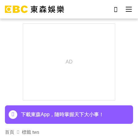
劉真
影片
7-eleven
女優
ian
謝侑芯
于朦朧
網紅
下載東森App，隨時掌握天下大小事！
首頁
標籤 tws