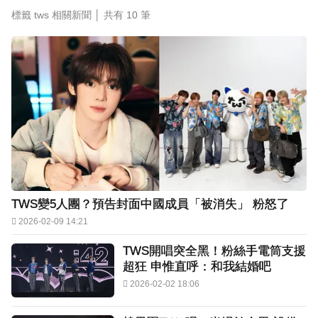
標籤 tws 相關新聞 │ 共有
10
筆
TWS變5人團？預告封面中國成員「被消失」 粉怒了
2026-02-09 14:21
TWS開唱突全黑！粉絲手電筒支援
超狂 申惟直呼：和我結婚吧
2026-02-02 18:06