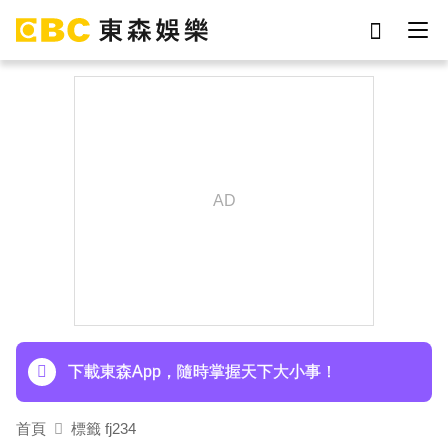
劉真
影片
于朦朧
網紅
女優
ian
7-eleven
謝侑芯
下載東森App，隨時掌握天下大小事！
首頁
標籤 fj234