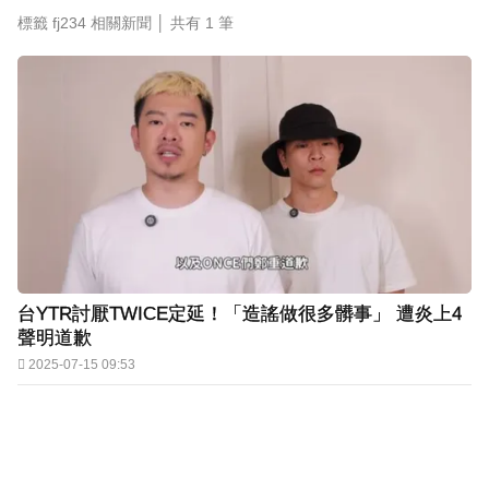
標籤 fj234 相關新聞 │ 共有
1
筆
台YTR討厭TWICE定延！「造謠做很多髒事」 遭炎上4
聲明道歉
2025-07-15 09:53