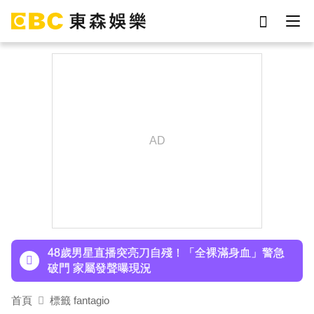
劉真
影片
于朦朧
ian
7-eleven
網紅
女優
謝侑芯
下載東森App，隨時掌握天下大小事！
48歲男星直播突亮刀自殘！「全裸滿身血」警急
破門 家屬發聲曝現況
遭前夫割頸脅迫！「兇版李毓芬」陷養套殺慘賠
2000萬 2度遇感情詐騙
首頁
標籤 fantagio