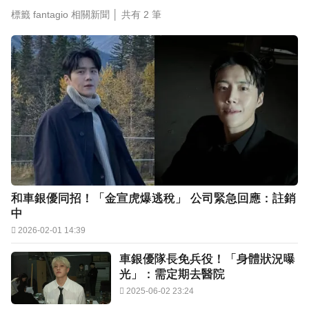
停更1個月全面復工！蔡阿嘎甩抄襲爭議「開拍新
標籤 fantagio 相關新聞 │ 共有
2
筆
企劃」二伯IG也更新
下載東森App，隨時掌握天下大小事！
48歲男星直播突亮刀自殘！「全裸滿身血」警急
破門 家屬發聲曝現況
和車銀優同招！「金宣虎爆逃稅」 公司緊急回應：註銷
中
2026-02-01 14:39
車銀優隊長免兵役！「身體狀況曝
光」：需定期去醫院
2025-06-02 23:24