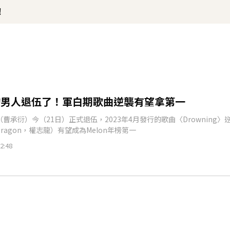
！
的男人退伍了！軍白期歌曲逆襲有望拿第一
（曹承衍）今（21日）正式退伍，2023年4月發行的歌曲〈Drowning〉
Dragon，權志龍）有望成為Melon年榜第一
2:48