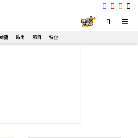
綜藝
時尚
節目
特企