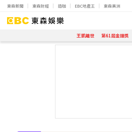
東森新聞
東森財經
造咖
EBC地產王
東森美洲
王凱離世
第61屆金鐘獎