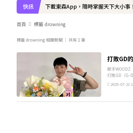
快訊
下載東森App，隨時掌握天下大小事
首頁
標籤 drowning
標籤 drowning 相關新聞 │ 共有
1
筆
打敗GD
歌手WOODZ
打敗GD（G-
2025-07-21 1