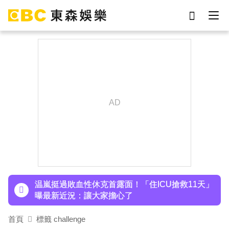
劉真
影片
7-eleven
女優
ian
網紅
謝侑芯
于朦朧
下載東森App，隨時掌握天下大小事！
許富凱暴瘦7公斤登台！「臉明顯凹陷」嚇壞媽媽
父親節憶亡父淚崩
温嵐挺過敗血性休克首露面！「住ICU搶救11天」
曝最新近況：讓大家擔心了
首頁
標籤 challenge
下載東森App，隨時掌握天下大小事！