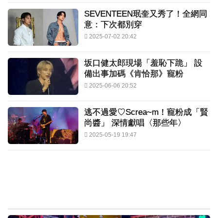
SEVENTEEN珉奎又秀了！全網同
意：下次都別穿
2025-07-02 20:42
坂口健太郎現場「羞恥下跪」 設
備出事加碼《肯恰那》寵粉
2025-06-06 20:52
逃不過愛♡Screa~m！寵粉成「賢
尚醬」 深情獻唱〈那些年〉
2025-05-19 19:47