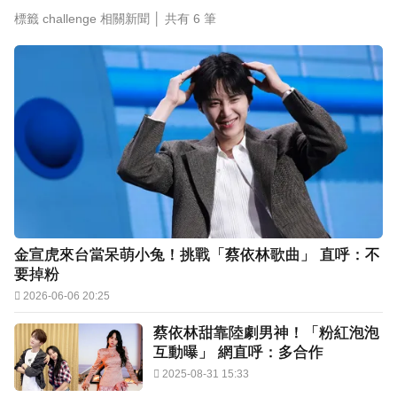
標籤 challenge 相關新聞 │ 共有
6
筆
許富凱暴瘦7公斤登台！「臉明顯凹陷」嚇壞媽媽
父親節憶亡父淚崩
金宣虎來台當呆萌小兔！挑戰「蔡依林歌曲」 直呼：不
要掉粉
2026-06-06 20:25
蔡依林甜靠陸劇男神！「粉紅泡泡
互動曝」 網直呼：多合作
2025-08-31 15:33