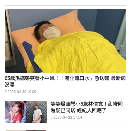
65歲孫德榮突發小中風！「嘴歪流口水」急送醫 最新病
況曝
2026-04-30 19:09
笑笑爆熱戀小5歲林信寬！甜蜜同
遊疑已同居 經紀人回應了
2026-04-22 17:14