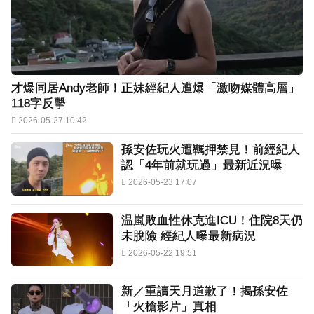
才爆同居Andy老師！正妹經紀人遭爆「激吻媒體高層」
118字反擊
2026-05-27 10:42
孫安佐玩火遭羈押禁見！前經紀人
認「4年前就玩過」最新近況曝
2026-05-23 17:07
温嵐敗血性休克進ICU！住院8天仍
未脫險 經紀人曝最新病況
2026-05-22 19:51
新／重讀天月道歉了！揭孫安佐
「火槍影片」真相