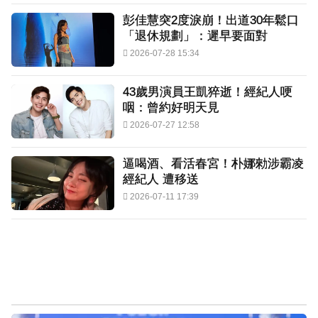
彭佳慧突2度淚崩！出道30年鬆口
「退休規劃」：遲早要面對
2026-07-28 15:34
43歲男演員王凱猝逝！經紀人哽
咽：曾約好明天見
2026-07-27 12:58
逼喝酒、看活春宮！朴娜勑涉霸凌
經紀人 遭移送
2026-07-11 17:39