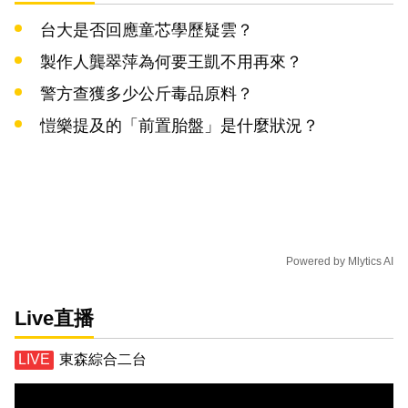
台大是否回應童芯學歷疑雲？
製作人龔翠萍為何要王凱不用再來？
警方查獲多少公斤毒品原料？
愷樂提及的「前置胎盤」是什麼狀況？
Powered by
Mlytics AI
Live直播
東森綜合二台