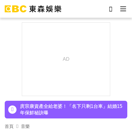
劉真
影片
7-eleven
女優
ian
網紅
下載東森App，隨時掌握天下大小事！
謝侑芯
于朦朧
八點檔女神美照遭放大腳趾！被酸「暗沉皺褶」本
人無奈回應
庹宗康資產全給老婆！「名下只剩1台車」結婚15
年保鮮秘訣曝
百萬網紅失蹤3年遇害！遭閨密設局赴菲「綁架撕
票」千萬贖金救不回
首頁
音樂
下載東森App，隨時掌握天下大小事！