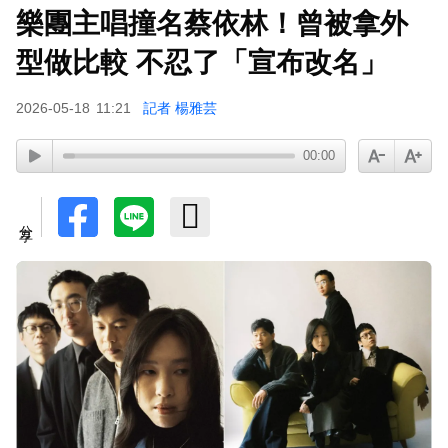
樂團主唱撞名蔡依林！曾被拿外
八點檔女神美照遭放大腳趾！被酸「暗沉皺褶」本
人無奈回應
型做比較 不忍了「宣布改名」
2026-05-18
11:21
記者 楊雅芸
00:00
分享