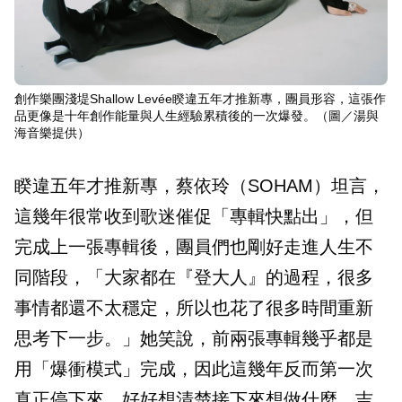
創作樂團淺堤Shallow Levée睽違五年才推新專，團員形容，這張作
品更像是十年創作能量與人生經驗累積後的一次爆發。（圖／湯與
海音樂提供）
睽違五年才推新專，蔡依玲（SOHAM）坦言，
這幾年很常收到歌迷催促「專輯快點出」，但
完成上一張專輯後，團員們也剛好走進人生不
同階段，「大家都在『登大人』的過程，很多
事情都還不太穩定，所以也花了很多時間重新
思考下一步。」她笑說，前兩張專輯幾乎都是
用「爆衝模式」完成，因此這幾年反而第一次
真正停下來，好好想清楚接下來想做什麼。吉