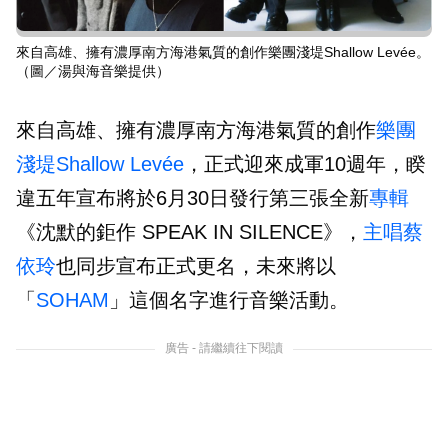
來自高雄、擁有濃厚南方海港氣質的創作樂團淺堤Shallow Levée。
（圖／湯與海音樂提供）
來自高雄、擁有濃厚南方海港氣質的創作
樂團
淺堤
Shallow Levée
，正式迎來成軍10週年，睽
違五年宣布將於6月30日發行第三張全新
專輯
《沈默的鉅作 SPEAK IN SILENCE》，
主唱
蔡
依玲
也同步宣布正式更名，未來將以
「
SOHAM
」這個名字進行音樂活動。
廣告 - 請繼續往下閱讀