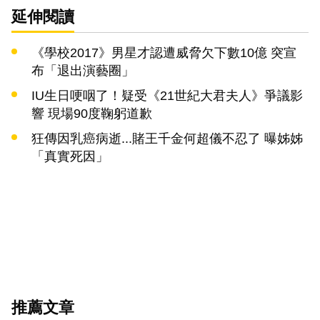
延伸閱讀
《學校2017》男星才認遭威脅欠下數10億 突宣
布「退出演藝圈」
IU生日哽咽了！疑受《21世紀大君夫人》爭議影
響 現場90度鞠躬道歉
狂傳因乳癌病逝...賭王千金何超儀不忍了 曝姊姊
「真實死因」
推薦文章