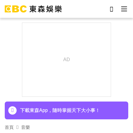
劉真
影片
于朦朧
ian
網紅
7-eleven
女優
謝侑芯
下載東森App，隨時掌握天下大小事！
首頁
音樂