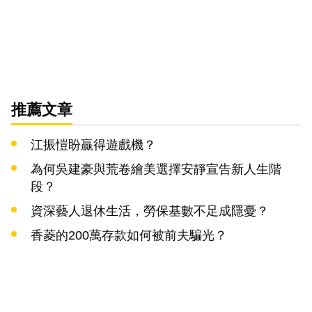
推薦文章
江振愷盼贏得遊戲機？
為何吳建豪與荒卷繪美選擇安靜宣告新人生階
段？
資深藝人退休生活，勞保基數不足成隱憂？
香菱的200萬存款如何被前夫騙光？