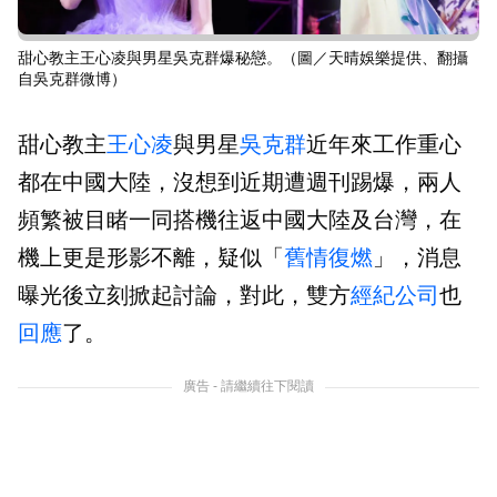
甜心教主王心凌與男星吳克群爆秘戀。（圖／天晴娛樂提供、翻攝
自吳克群微博）
甜心教主
王心凌
與男星
吳克群
近年來工作重心
都在中國大陸，沒想到近期遭週刊踢爆，兩人
頻繁被目睹一同搭機往返中國大陸及台灣，在
機上更是形影不離，疑似「
舊情復燃
」，消息
曝光後立刻掀起討論，對此，雙方
經紀公司
也
回應
了。
廣告 - 請繼續往下閱讀