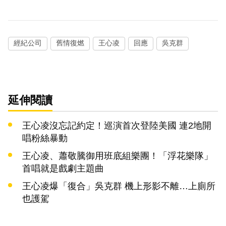
經紀公司
舊情復燃
王心凌
回應
吳克群
延伸閱讀
王心凌沒忘記約定！巡演首次登陸美國 連2地開
唱粉絲暴動
王心凌、蕭敬騰御用班底組樂團！「浮花樂隊」
首唱就是戲劇主題曲
王心凌爆「復合」吳克群 機上形影不離…上廁所
也護駕