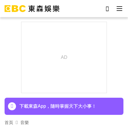
劉真
影片
于朦朧
女優
網紅
ian
7-eleven
謝侑芯
下載東森App，隨時掌握天下大小事！
首頁
音樂