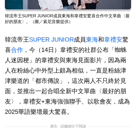
韓流帝王SUPER JUNIOR成員東海和韋禮安驚喜合作中文單曲〈最
好的朋友〉。（圖／索尼音樂提供）
韓流帝王
SUPER JUNIOR
成員
東海
和
韋禮安
驚
喜
合作
，今（14日）韋禮安的社群公布「蜘蛛
人迷因梗」的韋禮安與東海見面影片，因為兩
人在粉絲心中外型上頗為相似，一直是粉絲津
津樂道的「都市傳說」，這次兩人不只終於見
面，並推出一起合唱全新中文單曲〈最好的朋
友〉，韋禮安+東海強強聯手、以歌會友，成為
2025華語樂壇最大驚喜。
廣告 - 請繼續往下閱讀