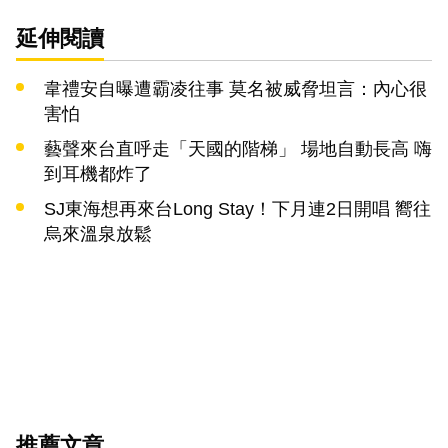
延伸閱讀
韋禮安自曝遭霸凌往事 莫名被威脅坦言：內心很
害怕
藝聲來台直呼走「天國的階梯」 場地自動長高 嗨
到耳機都炸了
SJ東海想再來台Long Stay！下月連2日開唱 嚮往
烏來溫泉放鬆
推薦文章