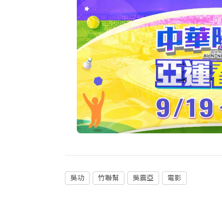
吳功
竹聯幫
吳震亞
電影