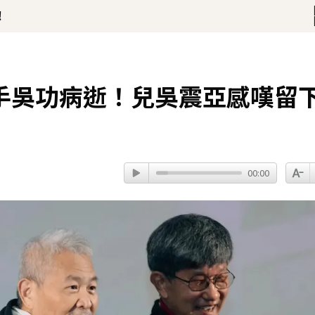
！
開直播 最後身影曝光粉鼻酸
手吳功病逝！兒吳震亞感嘆留
00:00