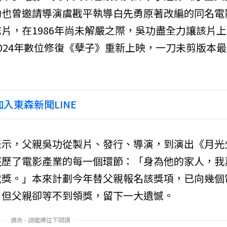
功也曾邀請導演虞戡平執導白先勇原著改編的同名電
片，在1986年尚未解嚴之際，吳功盡全力讓該片上
024年數位修復《孽子》重新上映，一刀未剪版本最
入東森新聞LINE
表示，父親吳功從製片、發行、導演，到演出《月光
經歷了電影產業的每一個環節：「身為他的家人，我
就獎。」本來計劃今年替父親報名該獎項，已向幾個
，但父親卻等不到領獎，留下一大遺憾。
廣告 - 請繼續往下閱讀