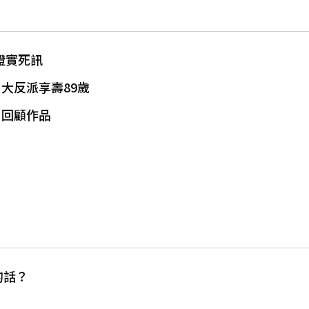
證實死訊
大反派享壽89歲
周回顧作品
的話？