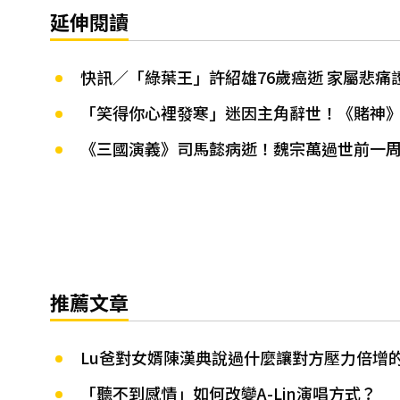
延伸閱讀
快訊／「綠葉王」許紹雄76歲癌逝 家屬悲痛
「笑得你心裡發寒」迷因主角辭世！《賭神》
《三國演義》司馬懿病逝！魏宗萬過世前一
推薦文章
Lu爸對女婿陳漢典說過什麼讓對方壓力倍增
「聽不到感情」如何改變A-Lin演唱方式？