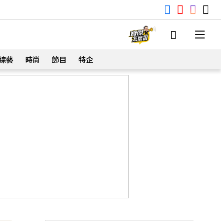
綜藝
時尚
節目
特企