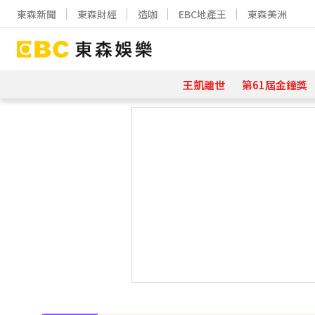
東森新聞
東森財經
造咖
EBC地產王
東森美洲
王凱離世
第61屆金鐘獎
下載東森App，隨時掌握天下大小事
97萬網紅「肥大叔」驟逝！2天前才