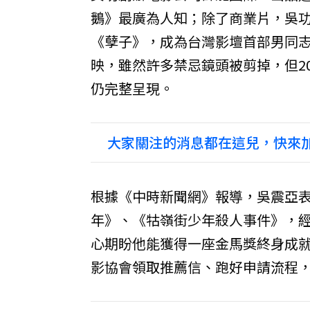
鵝》最廣為人知；除了商業片，吳
《孽子》，成為台灣影壇首部男同志
映，雖然許多禁忌鏡頭被剪掉，但2
仍完整呈現。
大家關注的消息都在這兒，快來加
根據《中時新聞網》報導，吳震亞
年》、《牯嶺街少年殺人事件》，
心期盼他能獲得一座金馬獎終身成
影協會領取推薦信、跑好申請流程