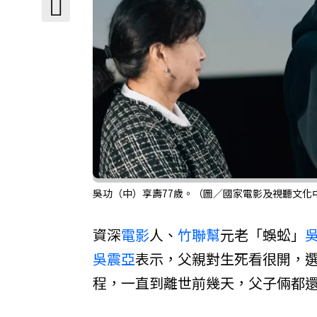
吳功（中）享壽77歲。（圖／國家電影及視聽文化
資深
電影
人、
竹聯幫
元老「蜈蚣」
吳震亞
表示，父親對生死看很開，
程，一直到離世前幾天，父子倆都