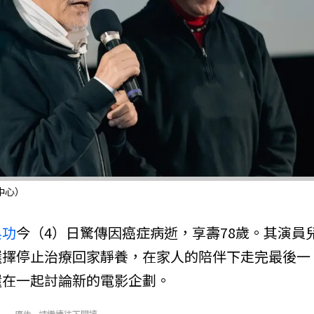
中心）
吳功
今（4）日驚傳因癌症病逝，享壽78歲。其演員
選擇停止治療回家靜養，在家人的陪伴下走完最後一
還在一起討論新的電影企劃。
廣告 - 請繼續往下閱讀