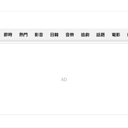
即時
熱門
影音
日韓
音樂
追劇
話題
電影
！
開直播 最後身影曝光粉鼻酸