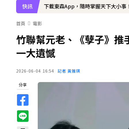
快訊
下載東森App，隨時掌握天下大小事
97萬網紅「肥大叔」驟逝！2天前才
首頁
電影
竹聯幫元老、《孽子》推
一大遺憾
2026-06-04
16:54
記者 黃雅琪
分享