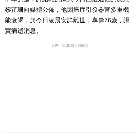
黎芷珊向媒體公佈，他因癌症引發器官多重機
能衰竭，於今日凌晨安詳離世，享壽76歲，證
實病逝消息。
廣告 - 請繼續往下閱讀