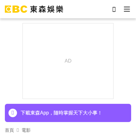
劉真
影片
7-eleven
網紅
女優
ian
于朦朧
謝侑芯
下載東森App，隨時掌握天下大小事！
首頁
電影