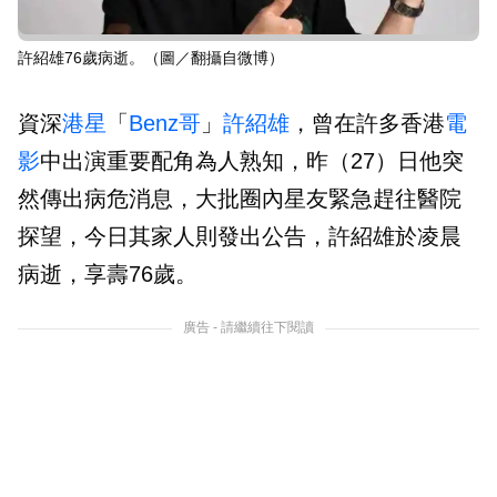
許紹雄76歲病逝。（圖／翻攝自微博）
資深
港星
「
Benz哥
」
許紹雄
，曾在許多香港
電
影
中出演重要配角為人熟知，昨（27）日他突
然傳出病危消息，大批圈內星友緊急趕往醫院
探望，今日其家人則發出公告，許紹雄於凌晨
病逝，享壽76歲。
廣告 - 請繼續往下閱讀