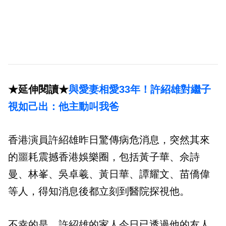
★延伸閱讀★
與愛妻相愛33年！許紹雄對繼子
視如己出：他主動叫我爸
香港演員許紹雄昨日驚傳病危消息，突然其來
的噩耗震撼香港娛樂圈，包括黃子華、佘詩
曼、林峯、吳卓羲、黃日華、譚耀文、苗僑偉
等人，得知消息後都立刻到醫院探視他。
不幸的是，許紹雄的家人今日已透過他的友人