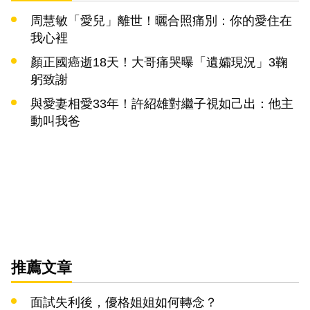
周慧敏「愛兒」離世！曬合照痛別：你的愛住在
我心裡
顏正國癌逝18天！大哥痛哭曝「遺孀現況」3鞠
躬致謝
與愛妻相愛33年！許紹雄對繼子視如己出：他主
動叫我爸
推薦文章
面試失利後，優格姐姐如何轉念？