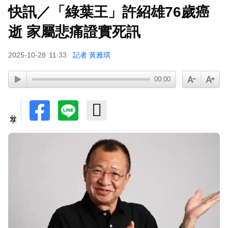
快訊／「綠葉王」許紹雄76歲癌
逝 家屬悲痛證實死訊
2025-10-28
11:33
記者 黃雅琪
00:00
分享