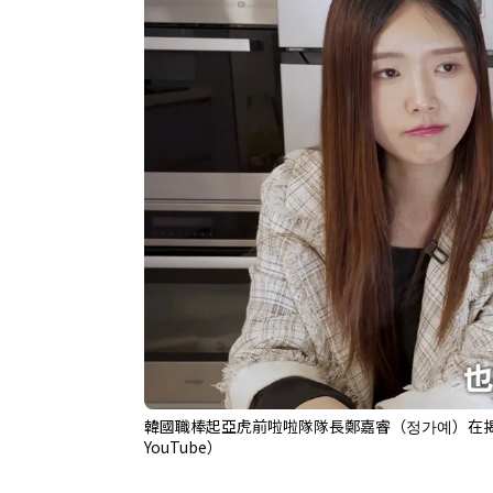
韓國職棒起亞虎前啦啦隊隊長鄭嘉睿（정가예）在
YouTube）