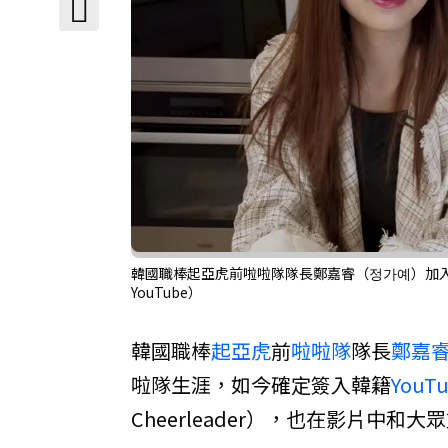
韓國職棒起亞虎前啦啦隊隊長鄭嘉睿（정가예）加入韓籍
YouTube）
韓國職棒
起亞虎
前
啦啦隊
隊長
鄭嘉
啦隊生涯，如今確定簽入韓籍
YouTu
Cheerleader），也在影片中