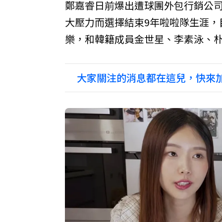
鄭嘉睿日前爆出遭球團外包行銷公
大壓力而選擇結束9年啦啦隊生涯，
樂，和韓籍成員金世星、李素泳、
大家關注的消息都在這兒，快來加