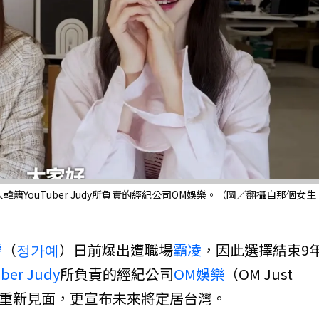
YouTuber Judy所負責的經紀公司OM娛樂。（圖／翻攝自那個女生
睿
（
정가예
）日前爆出遭職場
霸凌
，因此選擇結束9
ber
Judy
所負責的經紀公司
OM娛樂
（OM Just
和大眾重新見面，更宣布未來將定居台灣。