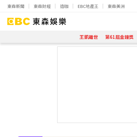
東森新聞
東森財經
造咖
EBC地產王
東森美洲
王凱離世
第61屆金鐘獎