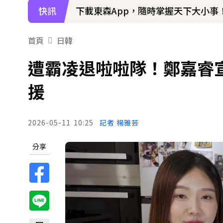
快訊
下載東森App，隨時掌握天下大小事
首頁
日韓
遭霸凌退啦啦隊！鄭嘉睿
援
2026-05-11
10:25
記者 楊雅芸
分享