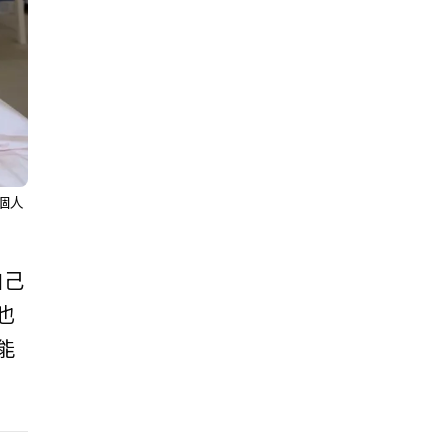
個人
自己
也
能