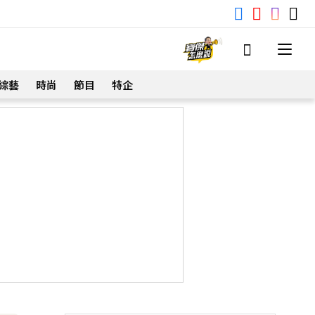
綜藝
時尚
節目
特企