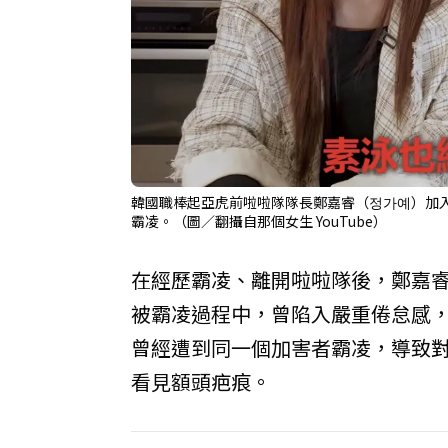
韓國職棒起亞虎前啦啦隊隊長鄭嘉睿（정가예）加入韓籍
霸凌。（圖／翻攝自那個女生 YouTube）
在經歷霸凌、離開啦啦隊後，鄭嘉睿也
被霸凌過程中，曾陷入嚴重倦怠感
曾經遭到同一個加害者霸凌，導致
看見額頭疤痕。