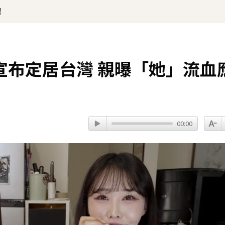
！
宣布定居台灣 親曝「她」流血
00:00